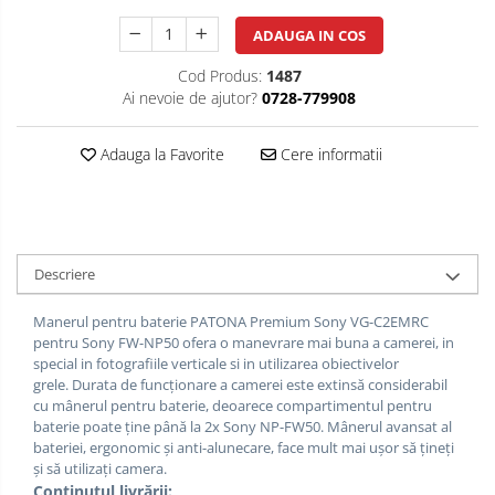
ADAUGA IN COS
Cod Produs:
1487
Ai nevoie de ajutor?
0728-779908
Adauga la Favorite
Cere informatii
Descriere
Manerul pentru baterie PATONA Premium Sony VG-C2EMRC
pentru Sony FW-NP50 ofera o manevrare mai buna a camerei, in
special in fotografiile verticale si in utilizarea obiectivelor
grele.
Durata de funcționare a camerei este extinsă considerabil
cu mânerul pentru baterie, deoarece compartimentul pentru
baterie poate ține până la 2x Sony NP-FW50. Mânerul avansat al
bateriei, ergonomic și anti-alunecare, face mult mai ușor să țineți
și să utilizați camera.
Conținutul livrării: