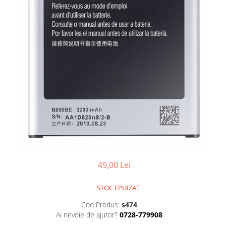
Smartwatch
49,00 Lei
STOC EPUIZAT
Cod Produs:
s474
Ai nevoie de ajutor?
0728-779908