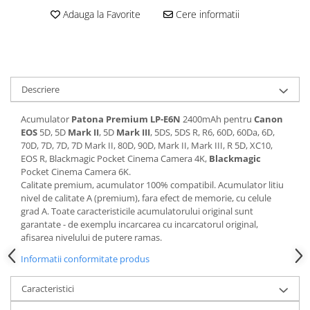
Adauga la Favorite
Cere informatii
Cutite kjøk
Pachete Promo
Incarcatoare & acumulatori
Bec LED
Descriere
E14
Acumulator
Patona Premium
LP-E6N
2400mAh pentru
Canon
E27
EOS
5D, 5D
Mark II
, 5D
Mark III
, 5DS, 5DS R, R6, 60D, 60Da, 6D,
Blițuri și lumini foto/video
70D, 7D, 7D, 7D Mark II, 80D, 90D, Mark II, Mark III, R 5D, XC10,
EOS R, Blackmagic Pocket Cinema Camera 4K,
Blackmagic
Cablu date
Pocket Cinema Camera 6K.
tableta
Calitate premium, acumulator 100% compatibil. Acumulator litiu
nivel de calitate A (premium), fara efect de memorie, cu celule
Telefoane mobile
grad A. Toate caracteristicile acumulatorului original sunt
Casti
garantate - de exemplu incarcarea cu incarcatorul original,
afisarea nivelului de putere ramas.
Telefoane mobile
Informatii conformitate produs
Custi aparate foto-video
Incarcatoare auto
Caracteristici
Telefoane mobile