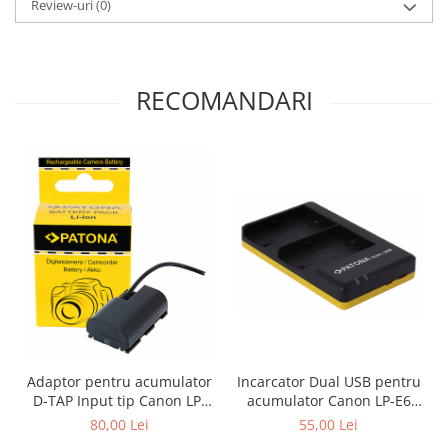
Review-uri
(0)
RECOMANDARI
Adaptor pentru acumulator
Incarcator Dual USB pentru
D-TAP Input tip Canon LP-
acumulator Canon LP-E6
E6N Patona
Patona
80,00 Lei
55,00 Lei