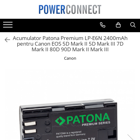
Toate Produsele
Sisteme filtrare apa
Acumulator Patona Premium LP-E6N 2400mAh
Sisteme filtrare apa
pentru Canon EOS 5D Mark II 5D Mark III 7D
Mark II 80D 90D Mark II Mark III
Accesorii
Canon
Acumulatori
Aparate foto
Camere video
Telefoane mobile
Aspiratoare
Diverse
Adaptoare
Boxe portabile
Console