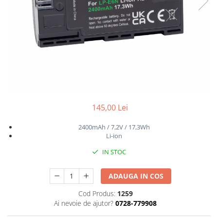
Gripuri
Laptop
POS/Scanere coduri de bare
Scule electrice
Smartwatch
Incarcatoare
Aparate foto
145,00 Lei
Aspiratoare
2400mAh / 7,2V / 17,3Wh
Camere video
Li-ion
Diverse
IN STOC
Scule electrice
tableta
ADAUGA IN COS
Telefoane mobile
Cod Produs:
1259
Ai nevoie de ajutor?
0728-779908
Produse de bucatarie kjøk
Accesorii kjøk