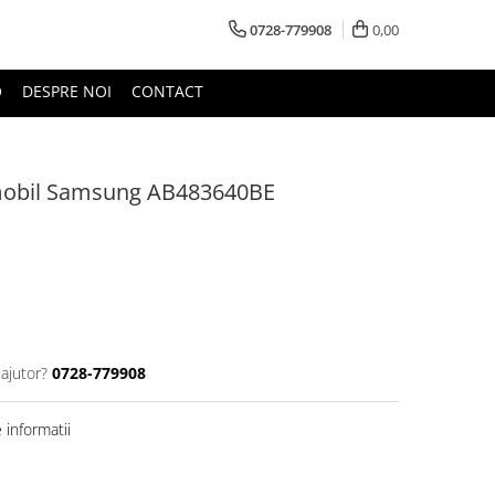
0728-779908
0,00
O
DESPRE NOI
CONTACT
mobil Samsung AB483640BE
 ajutor?
0728-779908
informatii