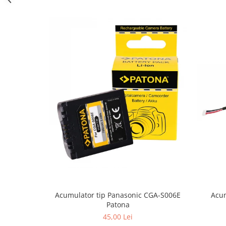
Cutite kjøk
Pachete Promo
Incarcatoare & acumulatori
Bec LED
E14
E27
Blițuri și lumini foto/video
Cablu date
tableta
Telefoane mobile
Casti
Telefoane mobile
Custi aparate foto-video
Acum
Acumulator tip Panasonic CGA-S006E
Incarcatoare auto
Patona
Telefoane mobile
45,00 Lei