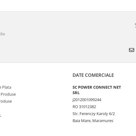
dia
DATE COMERCIALE
 Plata
SC POWER CONNECT NET
SRL
 Produse
J2012001099244
Produse
RO 31012382
Str. Ferenczy Karoly 6/2
L
Baia Mare, Maramures