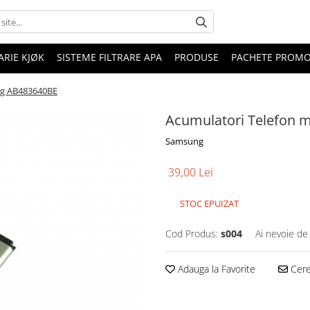
RIE KJØK
SISTEME FILTRARE APA
PRODUSE
PACHETE PROM
ng AB483640BE
Acumulatori Telefon 
Samsung
39,00 Lei
STOC EPUIZAT
Cod Produs:
s004
Ai nevoie de
Adauga la Favorite
Cere 