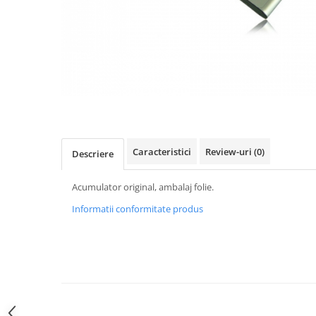
Gripuri
Laptop
POS/Scanere coduri de bare
Scule electrice
Smartwatch
Incarcatoare
Aparate foto
Caracteristici
Review-uri
(0)
Descriere
Aspiratoare
Camere video
Acumulator original, ambalaj folie.
Diverse
Informatii conformitate produs
Scule electrice
tableta
Telefoane mobile
Produse de bucatarie kjøk
Accesorii kjøk