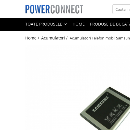
Toate Produsele
TOATE PRODUSELE
HOME
PRODUSE DE BUCATA
Sisteme filtrare apa
Home /
Acumulatori /
Acumulatori Telefon mobil Samsu
Sisteme filtrare apa
Accesorii
Acumulatori
Aparate foto
Camere video
Telefoane mobile
Aspiratoare
Diverse
Adaptoare
Boxe portabile
Console