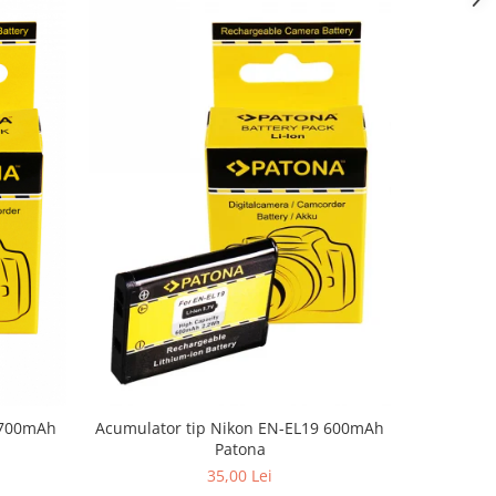
 700mAh
Acumulator tip Nikon EN-EL19 600mAh
Acumul
Patona
125
35,00 Lei