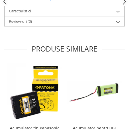
Cutite kjøk
Caracteristici
Pachete Promo
Review-uri
(0)
Incarcatoare & acumulatori
Bec LED
E14
PRODUSE SIMILARE
E27
Blițuri și lumini foto/video
Cablu date
tableta
Telefoane mobile
Casti
Telefoane mobile
Custi aparate foto-video
Incarcatoare auto
Telefoane mobile
Acumulator pentru JBL
Acumulator tip Panasonic