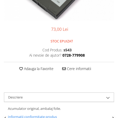
Gripuri
Laptop
POS/Scanere coduri de bare
73,00 Lei
Scule electrice
Smartwatch
STOC EPUIZAT
Incarcatoare
Cod Produs:
s543
Aparate foto
Ai nevoie de ajutor?
0728-779908
Aspiratoare
Adauga la Favorite
Cere informatii
Camere video
Diverse
Scule electrice
tableta
Descriere
Telefoane mobile
Acumulator original, ambalaj folie.
Produse de bucatarie kjøk
Informatii conformitate produs
Accesorii kjøk