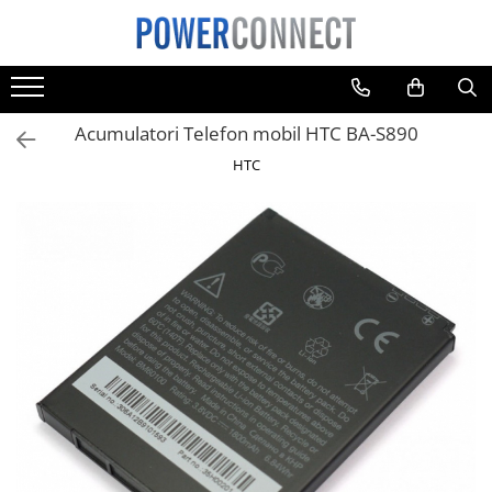
Toate Produsele
Sisteme filtrare apa
Acumulatori Telefon mobil HTC BA-S890
Sisteme filtrare apa
HTC
Accesorii
Acumulatori
Aparate foto
Camere video
Telefoane mobile
Aspiratoare
Diverse
Adaptoare
Boxe portabile
Console