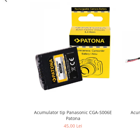
Cutite kjøk
Pachete Promo
Incarcatoare & acumulatori
Bec LED
E14
E27
Blițuri și lumini foto/video
Cablu date
tableta
Telefoane mobile
Casti
Telefoane mobile
Acum
Acumulator tip Panasonic CGA-S006E
Custi aparate foto-video
Patona
Incarcatoare auto
45,00 Lei
Telefoane mobile