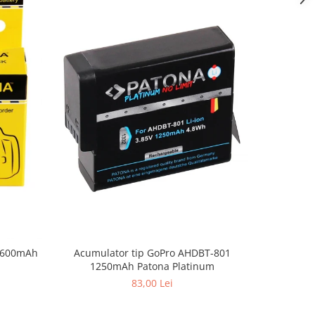
Acumulator tip GoPro AHDBT-801
9 600mAh
Acumulato
1250mAh Patona Platinum
Animal 
83,00 Lei