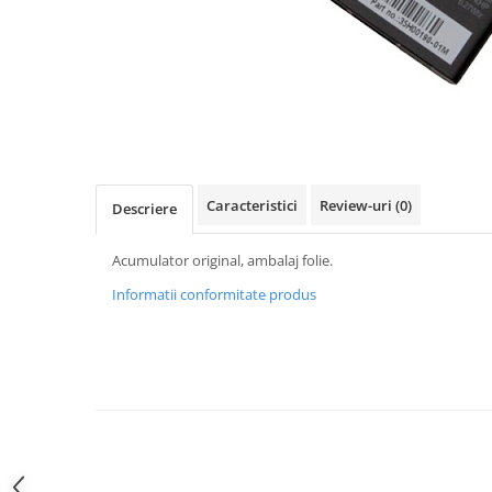
Gripuri
Laptop
POS/Scanere coduri de bare
Scule electrice
Smartwatch
Incarcatoare
Caracteristici
Review-uri
(0)
Descriere
Aparate foto
Aspiratoare
Acumulator original, ambalaj folie.
Camere video
Informatii conformitate produs
Diverse
Scule electrice
tableta
Telefoane mobile
Produse de bucatarie kjøk
Accesorii kjøk