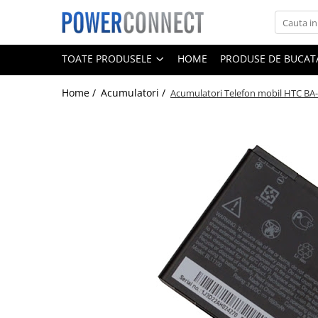
Toate Produsele
TOATE PRODUSELE
HOME
PRODUSE DE BUCATA
Sisteme filtrare apa
Home /
Acumulatori /
Acumulatori Telefon mobil HTC BA
Sisteme filtrare apa
Accesorii
Acumulatori
Aparate foto
Camere video
Telefoane mobile
Aspiratoare
Diverse
Adaptoare
Boxe portabile
Console