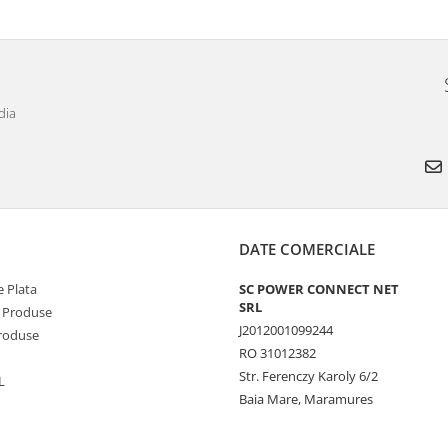
dia
DATE COMERCIALE
 Plata
SC POWER CONNECT NET
SRL
 Produse
J2012001099244
Produse
RO 31012382
Str. Ferenczy Karoly 6/2
L
Baia Mare, Maramures