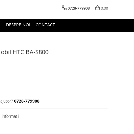
0728-779908
0,00
O
DESPRE NOI
CONTACT
mobil HTC BA-S800
 ajutor?
0728-779908
informatii