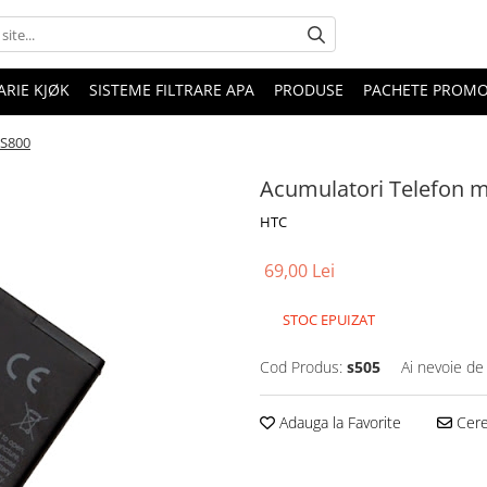
RIE KJØK
SISTEME FILTRARE APA
PRODUSE
PACHETE PROM
-S800
Acumulatori Telefon 
HTC
69,00 Lei
STOC EPUIZAT
Cod Produs:
s505
Ai nevoie de
Adauga la Favorite
Cere 