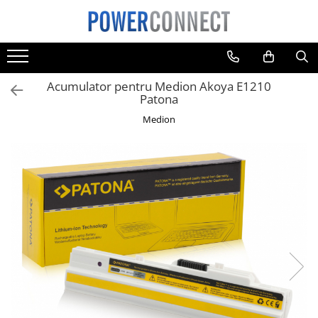
Toate Produsele
Sisteme filtrare apa
Acumulator pentru Medion Akoya E1210
Sisteme filtrare apa
Patona
Accesorii
Medion
Acumulatori
Aparate foto
Camere video
Telefoane mobile
Aspiratoare
Diverse
Adaptoare
Boxe portabile
Console