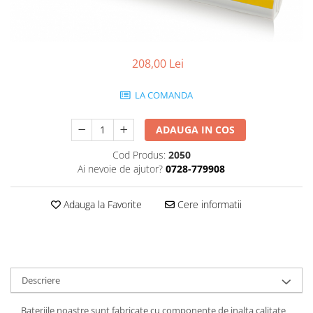
Gripuri
Laptop
POS/Scanere coduri de bare
208,00 Lei
Scule electrice
LA COMANDA
Smartwatch
Incarcatoare
ADAUGA IN COS
Aparate foto
Cod Produs:
2050
Aspiratoare
Ai nevoie de ajutor?
0728-779908
Camere video
Adauga la Favorite
Cere informatii
Diverse
Scule electrice
tableta
Telefoane mobile
Descriere
Produse de bucatarie kjøk
Bateriile noastre sunt fabricate cu componente de inalta calitate
Accesorii kjøk