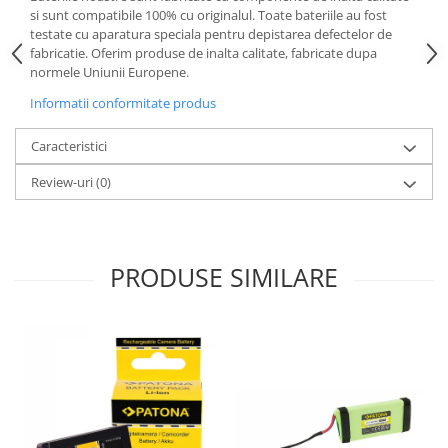
si sunt compatibile 100% cu originalul. Toate bateriile au fost
Cutite kjøk
testate cu aparatura speciala pentru depistarea defectelor de
fabricatie. Oferim produse de inalta calitate, fabricate dupa
Pachete Promo
normele Uniunii Europene.
Incarcatoare & acumulatori
Informatii conformitate produs
Bec LED
E14
Caracteristici
E27
Review-uri
(0)
Blițuri și lumini foto/video
Cablu date
tableta
PRODUSE SIMILARE
Telefoane mobile
Casti
Telefoane mobile
Custi aparate foto-video
Incarcatoare auto
Telefoane mobile