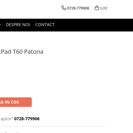
0728-779908
0,00
O
DESPRE NOI
CONTACT
kPad T60 Patona
A IN COS
 ajutor?
0728-779908