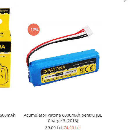
-17%
9 600mAh
Acumulator Patona 6000mAh pentru JBL
Acumul
Charge 3 (2016)
125
89,00 Lei
74,00 Lei