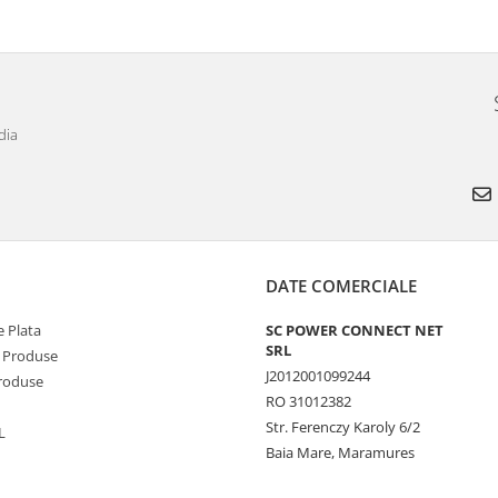
dia
DATE COMERCIALE
 Plata
SC POWER CONNECT NET
SRL
 Produse
J2012001099244
Produse
RO 31012382
Str. Ferenczy Karoly 6/2
L
Baia Mare, Maramures