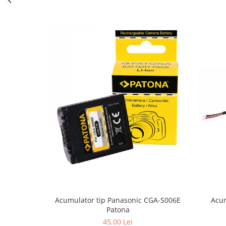
Cutite kjøk
Pachete Promo
Incarcatoare & acumulatori
Bec LED
E14
E27
Blițuri și lumini foto/video
Cablu date
tableta
Telefoane mobile
Casti
Telefoane mobile
Custi aparate foto-video
Acum
Acumulator tip Panasonic CGA-S006E
Incarcatoare auto
Patona
Telefoane mobile
45,00 Lei