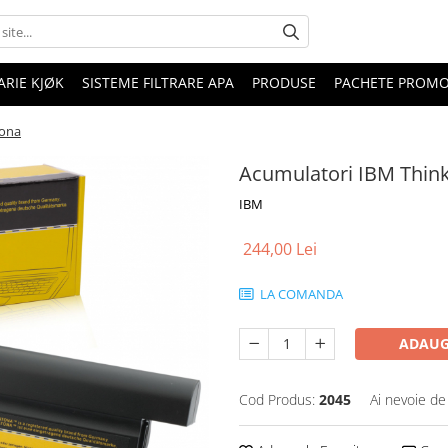
RIE KJØK
SISTEME FILTRARE APA
PRODUSE
PACHETE PROM
tona
Acumulatori IBM Thin
IBM
244,00 Lei
LA COMANDA
ADAUG
Cod Produs:
2045
Ai nevoie de