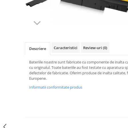
Gripuri
Laptop
POS/Scanere coduri de bare
Scule electrice
Smartwatch
Caracteristici
Review-uri
(0)
Descriere
Incarcatoare
Aparate foto
Bateriile noastre sunt fabricate cu componente de inalta c
Aspiratoare
cu originalul. Toate bateriile au fost testate cu aparatura 
defectelor de fabricatie. Oferim produse de inalta calitate
Camere video
Europene.
Diverse
Informatii conformitate produs
Scule electrice
tableta
Telefoane mobile
Produse de bucatarie kjøk
Accesorii kjøk