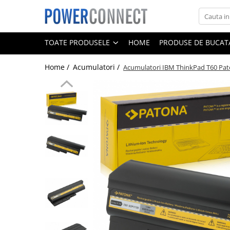
Toate Produsele
TOATE PRODUSELE
HOME
PRODUSE DE BUCATA
Sisteme filtrare apa
Home /
Acumulatori /
Acumulatori IBM ThinkPad T60 Pa
Sisteme filtrare apa
Accesorii
Acumulatori
Aparate foto
Camere video
Telefoane mobile
Aspiratoare
Diverse
Adaptoare
Boxe portabile
Console