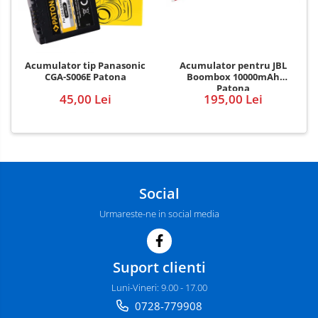
Acumulator pentru JBL
Acumulator tip Panasonic
Boombox 10000mAh
CGA-S006E Patona
Patona
195,00 Lei
45,00 Lei
Social
Urmareste-ne in social media
Suport clienti
Luni-Vineri: 9.00 - 17.00
0728-779908