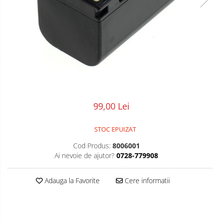
POS/Scanere coduri de bare
Scule electrice
Smartwatch
99,00 Lei
STOC EPUIZAT
Cod Produs:
8006001
Ai nevoie de ajutor?
0728-779908
Adauga la Favorite
Cere informatii