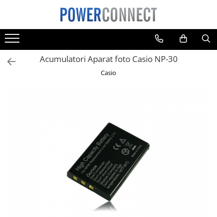
Sisteme filtrare apa
Acumulatori
Incarcatoare
Produse de bucatarie kjøk
Pachete Promo
Bec LED
Cablu date
Casti
Incarcatoare auto
Sisteme filtrare apa
Aparate foto
Aparate foto
Accesorii kjøk
Incarcatoare & acumulatori
tableta
Telefoane mobile
Telefoane mobile
E14
Acumulatori Aparat foto Casio NP-30
Accesorii
Camere video
Aspiratoare
Cutite kjøk
Telefoane mobile
E27
Casio
Telefoane mobile
Camere video
Aspiratoare
Diverse
Diverse
Scule electrice
Adaptoare
tableta
Boxe portabile
Telefoane mobile
Console
Gripuri
Laptop
POS/Scanere coduri de bare
Scule electrice