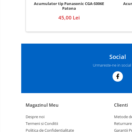
Acumulator tip Panasonic CGA-S006E
Acum
Patona
45,00 Lei
Social
Urmareste-ne in social
Magazinul Meu
Clienti
Despre noi
Metode de
Termeni si Conditii
Returnare
Politica de Confidentialitate
Garantii 