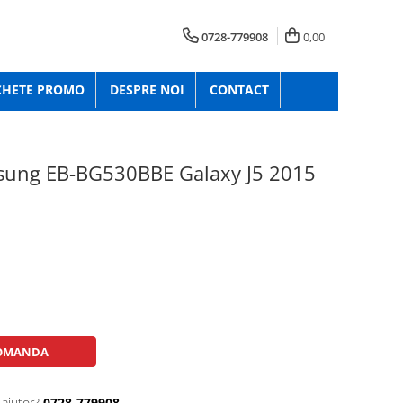
0728-779908
0,00
CHETE PROMO
DESPRE NOI
CONTACT
sung EB-BG530BBE Galaxy J5 2015
OMANDA
 ajutor?
0728-779908