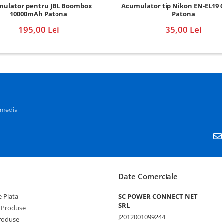
ulator pentru JBL Boombox
Acumulator tip Nikon EN-EL19
10000mAh Patona
Patona
195,00 Lei
35,00 Lei
 media
Date Comerciale
 Plata
SC POWER CONNECT NET
SRL
 Produse
J2012001099244
Produse