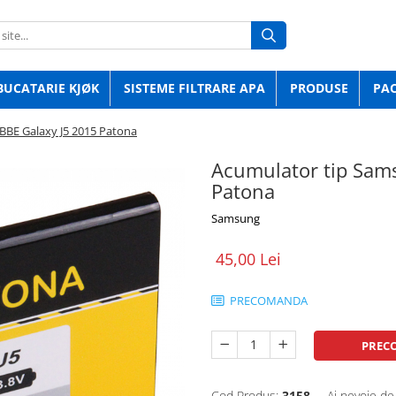
BUCATARIE KJØK
SISTEME FILTRARE APA
PRODUSE
PA
BE Galaxy J5 2015 Patona
Acumulator tip Sam
Patona
Samsung
45,00 Lei
PRECOMANDA
PREC
Cod Produs:
3158
Ai nevoie de