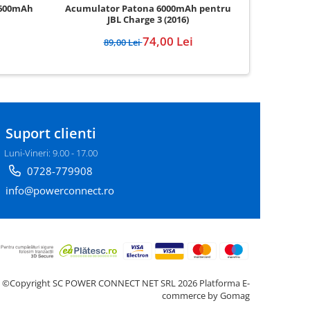
Acumulator Patona 6000mAh pentru
 600mAh
Acumul
JBL Charge 3 (2016)
125
74,00 Lei
89,00 Lei
Suport clienti
Luni-Vineri: 9.00 - 17.00
0728-779908
info@powerconnect.ro
©Copyright SC POWER CONNECT NET SRL 2026
Platforma E-
commerce by Gomag