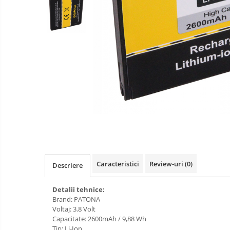
aparate
Laptop
foto-
Incarcatoare
video
POS/Scanere coduri de bare
auto
Scule electrice
Smartwatch
Aparate foto
Aspiratoare
Camere video
Diverse
Scule electrice
tableta
Caracteristici
Review-uri
(0)
Descriere
Telefoane mobile
Accesorii kjøk
Detalii tehnice:
Brand: PATONA
Cutite kjøk
Voltaj: 3.8 Volt
Capacitate: 2600mAh / 9,88 Wh
Incarcatoare & acumulatori
Tip: Li-Ion