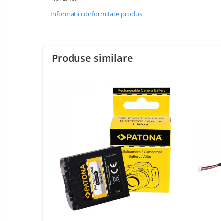
E14
Informatii conformitate produs
E27
tableta
Telefoane mobile
Produse similare
Telefoane mobile
Telefoane mobile