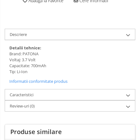
Adauga la Favorite
Cere informatii
Descriere
Detalii tehnice:
Brand: PATONA
Voltaj: 3.7 Volt
Capacitate: 700mAh
Tip: Li-Ion
Informatii conformitate produs
Caracteristici
Review-uri
(0)
Produse similare