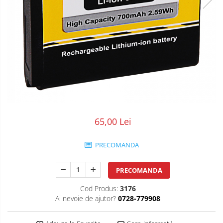
POS/Scanere coduri de bare
Scule electrice
Smartwatch
65,00 Lei
PRECOMANDA
PRECOMANDA
Cod Produs:
3176
Ai nevoie de ajutor?
0728-779908