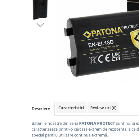
Gripuri
Laptop
POS/Scanere coduri de bare
Scule electrice
Smartwatch
Incarcatoare
Aparate foto
Aspiratoare
Camere video
Diverse
Scule electrice
Caracteristici
Review-uri
(0)
Descriere
tableta
Telefoane mobile
Bateriile noastre din seria
PATONA PROTECT
sunt noi și e
caracterizează printr-o carcasă extrem de rezistentă la căld
Produse de bucatarie kjøk
special pentru utilizare continuă extremă.
Accesorii kjøk