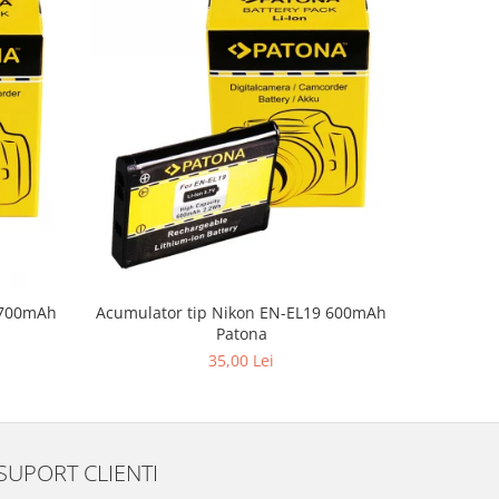
 700mAh
Acumulator tip Nikon EN-EL19 600mAh
Acumul
Patona
125
35,00 Lei
SUPORT CLIENTI