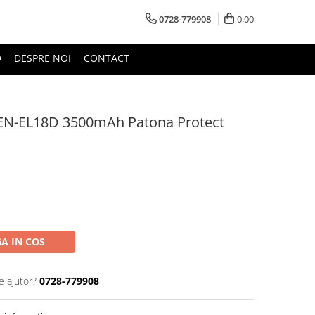
0728-779908
0,00
O
DESPRE NOI
CONTACT
 EN-EL18D 3500mAh Patona Protect
A IN COS
e ajutor?
0728-779908