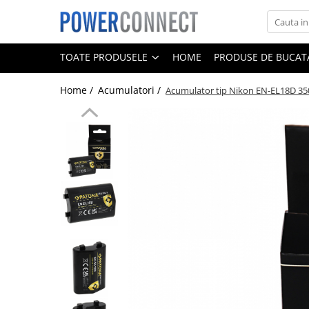
Toate Produsele
TOATE PRODUSELE
HOME
PRODUSE DE BUCATA
Sisteme filtrare apa
Home /
Acumulatori /
Acumulator tip Nikon EN-EL18D 3
Sisteme filtrare apa
Accesorii
Acumulatori
Aparate foto
Camere video
Telefoane mobile
Aspiratoare
Diverse
Adaptoare
Boxe portabile
Console