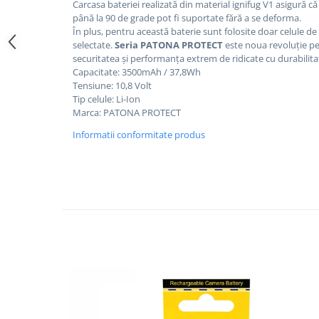
Carcasa bateriei realizată din material ignifug V1 asigură că
până la 90 de grade pot fi suportate fără a se deforma.
Cutite kjøk
În plus, pentru această baterie sunt folosite doar celule d
Pachete Promo
selectate.
Seria PATONA PROTECT
este noua revoluție pe
securitatea și performanța extrem de ridicate cu durabilita
Incarcatoare & acumulatori
Capacitate: 3500mAh / 37,8Wh
Bec LED
Tensiune: 10,8 Volt
Tip celule: Li-Ion
E14
Marca: PATONA PROTECT
E27
Informatii conformitate produs
Blițuri și lumini foto/video
Cablu date
tableta
Telefoane mobile
Casti
Telefoane mobile
Custi aparate foto-video
Incarcatoare auto
Telefoane mobile