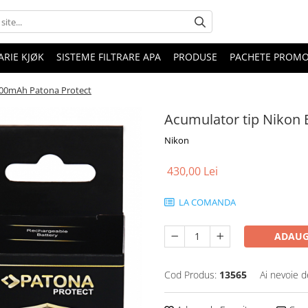
RIE KJØK
SISTEME FILTRARE APA
PRODUSE
PACHETE PROM
500mAh Patona Protect
Acumulator tip Nikon
Nikon
430,00 Lei
LA COMANDA
ADAUG
Cod Produs:
13565
Ai nevoie d