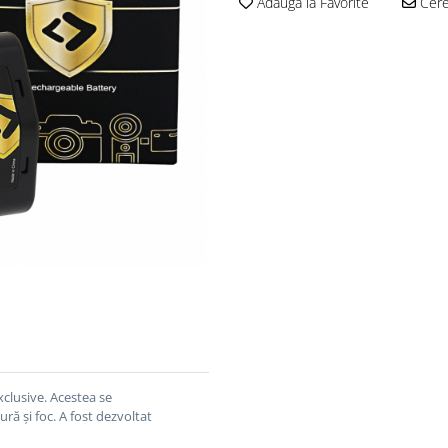
Adauga la Favorite
Cere 
xclusive.
Acestea se
ură și foc.
A fost dezvoltat