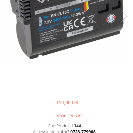
Smartwatch
150,00 Lei
STOC EPUIZAT
Cod Produs:
1344
Ai nevoie de ajutor?
0728-779908