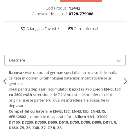
Cod Produs:
13442
Cutite kjøk
Ai nevoie de ajutor?
0728-779908
Pachete Promo
Incarcatoare & acumulatori
Adauga la Favorite
Cere informatii
Bec LED
E14
E27
Blițuri și lumini foto/video
Descriere
Cablu date
Baxxtar
este un brand german specializat in accesorii de inalta
tableta
calitate in domeniul tehnologiei bateriilor, incarcatoarelor si
Telefoane mobile
gentilor.
Ideal pentru deplasari: acumulator
Baxxtar Pro Li-ion EN-EL15C
Casti
cu 2600 mAh
și tensiune de 7,2 V nu este deloc inferior celui
Telefoane mobile
original și este partenerul dvs. de incredere, fie acasa, fie in
deplasare.
Custi aparate foto-video
Compatibil
cu bateriile EN-EL15C, EN-EL15b, EN-EL15,
Incarcatoare auto
VFB12802
și modelele de aparate foto
Nikon 1 V1, D7000,
D7100, D7200, D7500, D600, D610, D750, D780, D800, D811. 0,
Telefoane mobile
D850, Z5, Z6, Z6II, Z7, Z7 II, Z8