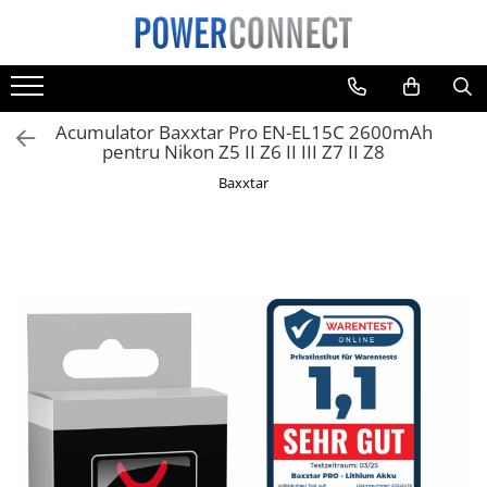
Toate Produsele
Sisteme filtrare apa
Acumulator Baxxtar Pro EN-EL15C 2600mAh
Sisteme filtrare apa
pentru Nikon Z5 II Z6 II III Z7 II Z8
Accesorii
Baxxtar
Acumulatori
Aparate foto
Camere video
Telefoane mobile
Aspiratoare
Diverse
Adaptoare
Boxe portabile
Console