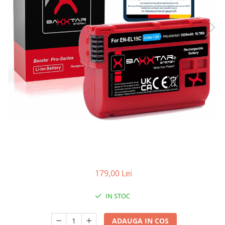
Gripuri
Laptop
POS/Scanere coduri de bare
Scule electrice
Smartwatch
Incarcatoare
Aparate foto
Aspiratoare
Camere video
Diverse
Scule electrice
179,00 Lei
tableta
Telefoane mobile
IN STOC
Produse de bucatarie kjøk
ADAUGA IN COS
Accesorii kjøk