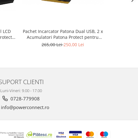
l LCD
Pachet Incarcator Patona Dual USB, 2 x
Pachet Incar
rotect
Acumulatori Patona Protect pentru
Acumulatori 
K22
Nikon EN-EL14
pentr
265,00 Lei
250,00 Lei
418,
SUPORT CLIENTI
Luni-Vineri: 9.00 - 17.00
0728-779908
info@powerconnect.ro