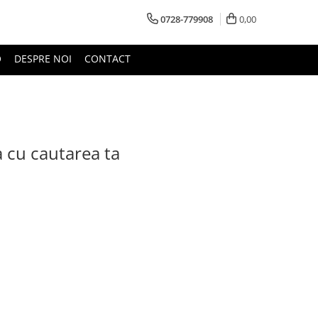
0728-779908
0,00
O
DESPRE NOI
CONTACT
a cu cautarea ta