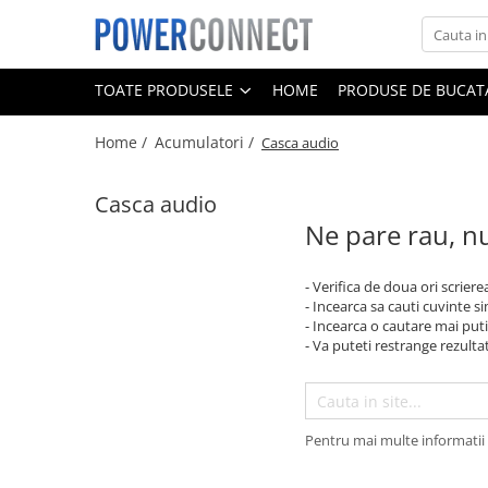
Toate Produsele
TOATE PRODUSELE
HOME
PRODUSE DE BUCATA
Sisteme filtrare apa
Home /
Acumulatori /
Casca audio
Sisteme filtrare apa
Accesorii
Casca audio
Acumulatori
Ne pare rau, nu
Aparate foto
Camere video
- Verifica de doua ori scriere
- Incearca sa cauti cuvinte s
Telefoane mobile
- Incearca o cautare mai puti
Aspiratoare
- Va puteti restrange rezultat
Diverse
Adaptoare
Pentru mai multe informatii 
Boxe portabile
Console