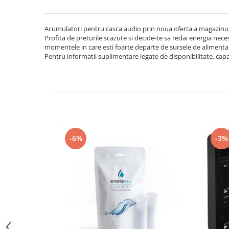
Gripuri
Laptop
Acumulatori pentru casca audio prin noua oferta a magazinu
Profita de preturile scazute si decide-te sa redai energia nece
POS/Scanere coduri de bare
momentele in care esti foarte departe de sursele de alimentar
Pentru informatii suplimentare legate de disponibilitate, capa
Scule electrice
Smartwatch
Incarcatoare
Aparate foto
Aspiratoare
Camere video
-6%
-3%
Diverse
Scule electrice
tableta
Telefoane mobile
Produse de bucatarie kjøk
Accesorii kjøk