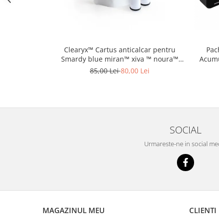
Cutite kjøk
Pachete Promo
Incarcatoare & acumulatori
Clearyx™ Cartus anticalcar pentru
Pac
Bec LED
Smardy blue miran™ xiva ™ noura™
Acumu
zagora ™
E14
85,00 Lei
80,00 Lei
E27
Blițuri și lumini foto/video
Cablu date
tableta
SOCIAL
Telefoane mobile
Urmareste-ne in social me
Casti
Telefoane mobile
Custi aparate foto-video
Incarcatoare auto
Telefoane mobile
MAGAZINUL MEU
CLIENTI