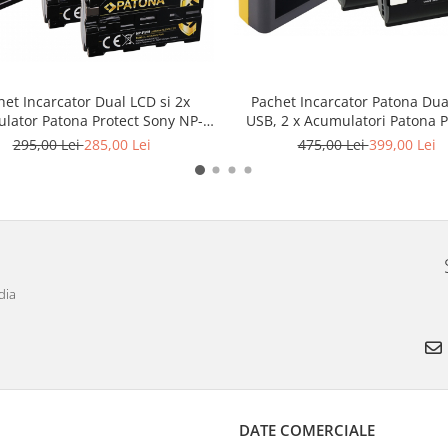
het Incarcator Dual LCD si 2x
Pachet Incarcator Patona Dua
lator Patona Protect Sony NP-
USB, 2 x Acumulatori Patona P
F550
pentru Panasonic DMW-BL
295,00 Lei
285,00 Lei
475,00 Lei
399,00 Lei
dia
DATE COMERCIALE