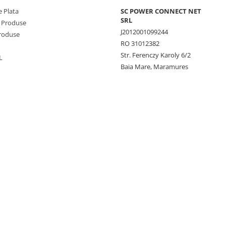
 Plata
SC POWER CONNECT NET
SRL
 Produse
J2012001099244
Produse
RO 31012382
Str. Ferenczy Karoly 6/2
L
Baia Mare, Maramures