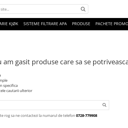
RIE KJØK
SISTEME FILTRARE APA
PRODUSE
PACHETE PROM
 am gasit produse care sa se potriveasc
a
imple
n specifica
ele cautarii ulterior
te rog sa ne contactezi la numarul de telefon
0728-779908