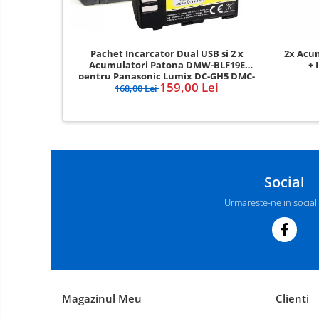
Pachet Incarcator Dual USB si 2 x
2x Acu
Acumulatori Patona DMW-BLF19E
+ 
pentru Panasonic Lumix DC-GH5 DMC-
159,00 Lei
GH4
168,00 Lei
Social
Urmareste-ne in social
Magazinul Meu
Clienti