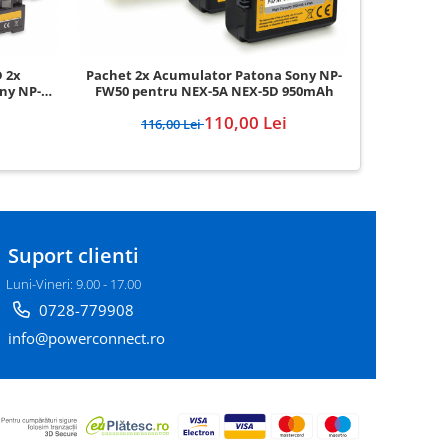
D 2x
Pachet 2x Acumulator Patona Sony NP-
Pachet 2x
ny NP-
FW50 pentru NEX-5A NEX-5D 950mAh
110,00 Lei
116,00 Lei
25
Suport clienti
Luni-Vineri: 9.00 - 17.00
0728-779908
info@powerconnect.ro