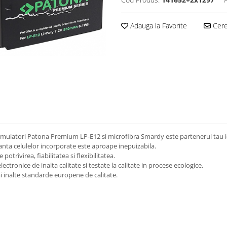
Adauga la Favorite
Cere 
mulatori Patona Premium LP-E12 si microfibra Smardy este partenerul tau id
anta celulelor incorporate este aproape inepuizabila.
otrivirea, fiabilitatea si flexibilitatea.
ctronice de inalta calitate si testate la calitate in procese ecologice.
ai inalte standarde europene de calitate.