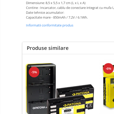
Dimensiune: 8,5 x 5,5 x 1,7 cm (L x L x A)
E14
Contine : Incarcator, cablu de conectare integrat cu mufa
E27
Date tehnice acumulator:
Capacitate mare - 850mAh / 7.2V / 6.1Wh.
tableta
Informatii conformitate produs
Telefoane mobile
Telefoane mobile
Telefoane mobile
Produse similare
-6%
-5%