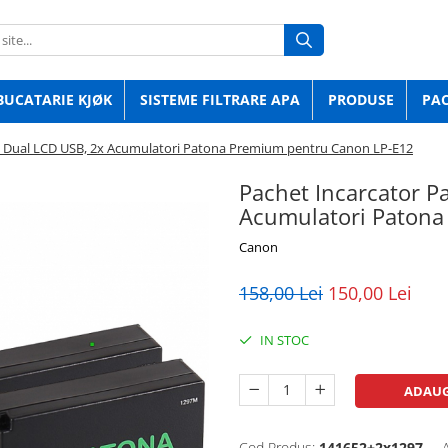
BUCATARIE KJØK
SISTEME FILTRARE APA
PRODUSE
PA
t Dual LCD USB, 2x Acumulatori Patona Premium pentru Canon LP-E12
Pachet Incarcator P
Acumulatori Patona
Canon
158,00 Lei
150,00 Lei
IN STOC
ADAUG
Cod Produs:
141652+2x1297