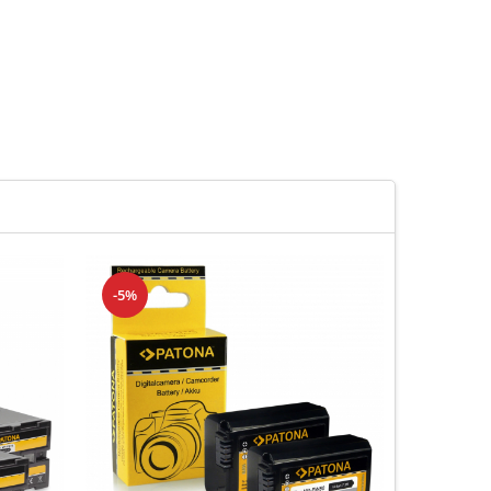
-5%
-10%