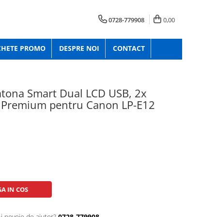
0728-779908
0,00
CHETE PROMO
DESPRE NOI
CONTACT
atona Smart Dual LCD USB, 2x
 Premium pentru Canon LP-E12
A IN COS
Ai nevoie de ajutor?
0728-779908