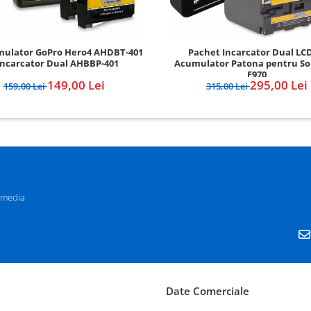
mulator GoPro Hero4 AHDBT-401
Pachet Incarcator Dual LC
Incarcator Dual AHBBP-401
Acumulator Patona pentru So
F970
149,00 Lei
295,00 Lei
159,00 Lei
315,00 Lei
 media
Date Comerciale