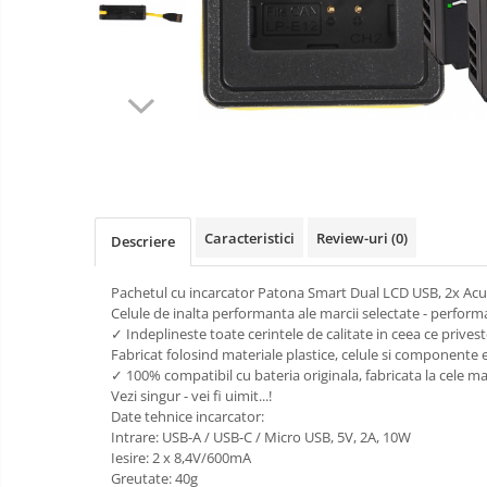
aparate
Laptop
foto-
Incarcatoare
video
POS/Scanere coduri de bare
auto
Scule electrice
Smartwatch
Aparate foto
Aspiratoare
Camere video
Caracteristici
Review-uri
(0)
Descriere
Diverse
Pachetul cu incarcator Patona Smart Dual LCD USB, 2x Acu
Scule electrice
Celule de inalta performanta ale marcii selectate - perform
tableta
✓ Indeplineste toate cerintele de calitate in ceea ce priveste p
Fabricat folosind materiale plastice, celule si componente ele
Telefoane mobile
✓ 100% compatibil cu bateria originala, fabricata la cele m
Vezi singur - vei fi uimit...!
Accesorii kjøk
Date tehnice incarcator:
Cutite kjøk
Intrare: USB-A / USB-C / Micro USB, 5V, 2A, 10W
Iesire: 2 x 8,4V/600mA
Incarcatoare & acumulatori
Greutate: 40g