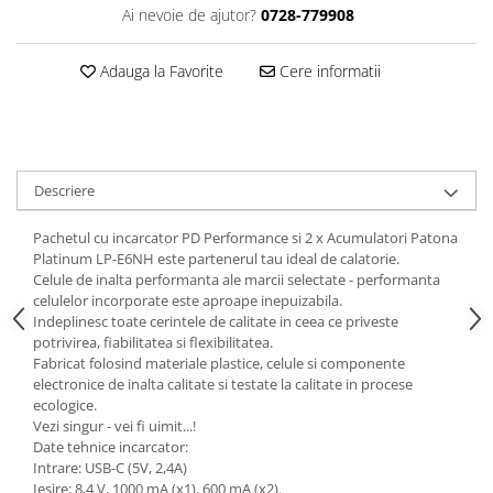
Ai nevoie de ajutor?
0728-779908
Cutite kjøk
Pachete Promo
Adauga la Favorite
Cere informatii
Incarcatoare & acumulatori
Bec LED
E14
E27
Descriere
Blițuri și lumini foto/video
Pachetul cu incarcator PD Performance si 2 x Acumulatori Patona
Cablu date
Platinum LP-E6NH este partenerul tau ideal de calatorie.
Celule de inalta performanta ale marcii selectate - performanta
tableta
celulelor incorporate este aproape inepuizabila.
Telefoane mobile
Indeplinesc toate cerintele de calitate in ceea ce priveste
potrivirea, fiabilitatea si flexibilitatea.
Casti
Fabricat folosind materiale plastice, celule si componente
Telefoane mobile
electronice de inalta calitate si testate la calitate in procese
ecologice.
Custi aparate foto-video
Vezi singur - vei fi uimit...!
Incarcatoare auto
Date tehnice incarcator:
Intrare: USB-C (5V, 2,4A)
Telefoane mobile
Iesire: 8,4 V, 1000 mA (x1), 600 mA (x2).