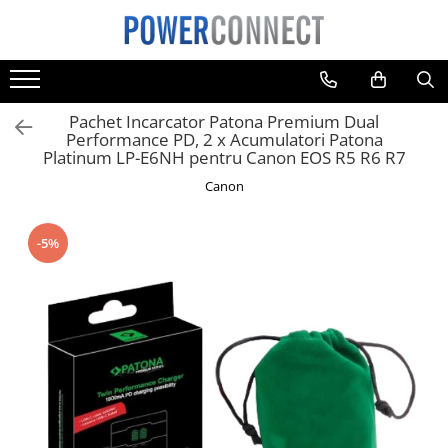
Toate Produsele
Sisteme filtrare apa
Pachet Incarcator Patona Premium Dual
Sisteme filtrare apa
Performance PD, 2 x Acumulatori Patona
Platinum LP-E6NH pentru Canon EOS R5 R6 R7
Accesorii
Canon
Acumulatori
Aparate foto
-5%
Camere video
Telefoane mobile
Aspiratoare
Diverse
Adaptoare
Boxe portabile
Console