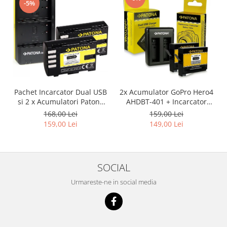
-5%
Pachet Incarcator Dual USB
2x Acumulator GoPro Hero4
si 2 x Acumulatori Patona
AHDBT-401 + Incarcator
DMW-BLF19E pentru
Dual AHBBP-401
168,00 Lei
159,00 Lei
Panasonic Lumix DC-GH5
159,00 Lei
149,00 Lei
DMC-GH4
SOCIAL
Urmareste-ne in social media