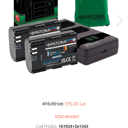
Gripuri
Laptop
POS/Scanere coduri de bare
Scule electrice
Smartwatch
Incarcatoare
Aparate foto
Aspiratoare
Camere video
Diverse
Scule electrice
tableta
416,00 Lei
395,00 Lei
Telefoane mobile
STOC EPUIZAT
Produse de bucatarie kjøk
Cod Produs:
161924+2x1343
Accesorii kjøk