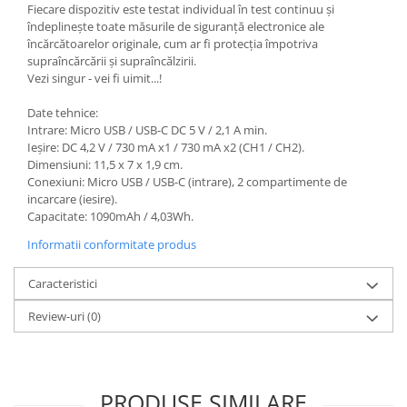
Fiecare dispozitiv este testat individual în test continuu și
îndeplinește toate măsurile de siguranță electronice ale
încărcătoarelor originale, cum ar fi protecția împotriva
supraîncărcării și supraîncălzirii.
Vezi singur - vei fi uimit...!
Date tehnice:
Intrare: Micro USB / USB-C DC 5 V / 2,1 A min.
Ieșire: DC 4,2 V / 730 mA x1 / 730 mA x2 (CH1 / CH2).
Dimensiuni: 11,5 x 7 x 1,9 cm.
Conexiuni: Micro USB / USB-C (intrare), 2 compartimente de
incarcare (iesire).
Capacitate: 1090mAh / 4,03Wh.
Informatii conformitate produs
Caracteristici
Review-uri
(0)
PRODUSE SIMILARE