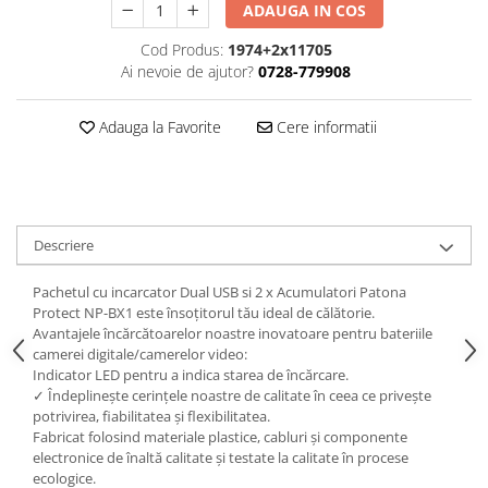
ADAUGA IN COS
Cutite kjøk
Cod Produs:
1974+2x11705
Pachete Promo
Ai nevoie de ajutor?
0728-779908
Incarcatoare & acumulatori
Bec LED
Adauga la Favorite
Cere informatii
E14
E27
Blițuri și lumini foto/video
Descriere
Cablu date
tableta
Pachetul cu incarcator Dual USB si 2 x Acumulatori Patona
Telefoane mobile
Protect NP-BX1 este însoțitorul tău ideal de călătorie.
Avantajele încărcătoarelor noastre inovatoare pentru bateriile
Casti
camerei digitale/camerelor video:
Telefoane mobile
Indicator LED pentru a indica starea de încărcare.
✓ Îndeplinește cerințele noastre de calitate în ceea ce privește
Custi aparate foto-video
potrivirea, fiabilitatea și flexibilitatea.
Incarcatoare auto
Fabricat folosind materiale plastice, cabluri și componente
electronice de înaltă calitate și testate la calitate în procese
Telefoane mobile
ecologice.