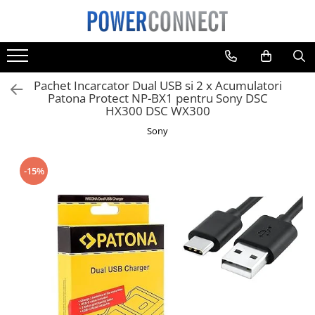
Toate Produsele
Sisteme filtrare apa
Pachet Incarcator Dual USB si 2 x Acumulatori
Sisteme filtrare apa
Patona Protect NP-BX1 pentru Sony DSC
HX300 DSC WX300
Accesorii
Sony
Acumulatori
Aparate foto
-15%
Camere video
Telefoane mobile
Aspiratoare
Diverse
Adaptoare
Boxe portabile
Console