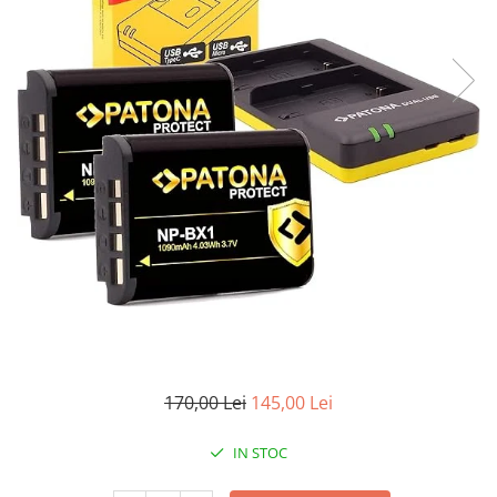
Gripuri
Laptop
POS/Scanere coduri de bare
Scule electrice
Smartwatch
Incarcatoare
Aparate foto
Aspiratoare
Camere video
Diverse
Scule electrice
tableta
170,00 Lei
145,00 Lei
Telefoane mobile
IN STOC
Produse de bucatarie kjøk
Accesorii kjøk