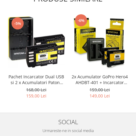
-6%
-5%
Pachet Incarcator Dual USB
2x Acumulator GoPro Hero4
si 2 x Acumulatori Patona
AHDBT-401 + Incarcator
DMW-BLF19E pentru
Dual AHBBP-401
168,00 Lei
159,00 Lei
Panasonic Lumix DC-GH5
159,00 Lei
149,00 Lei
DMC-GH4
SOCIAL
Urmareste-ne in social media