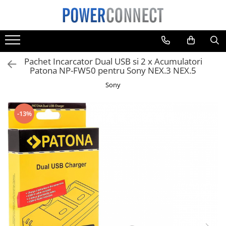
Toate Produsele
Sisteme filtrare apa
Pachet Incarcator Dual USB si 2 x Acumulatori
Sisteme filtrare apa
Patona NP-FW50 pentru Sony NEX.3 NEX.5
Accesorii
Sony
Acumulatori
Aparate foto
-13%
Camere video
Telefoane mobile
Aspiratoare
Diverse
Adaptoare
Boxe portabile
Console