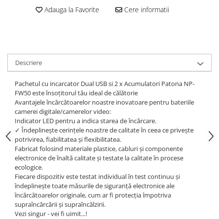
Adauga la Favorite
Cere informatii
Cutite kjøk
Pachete Promo
Incarcatoare & acumulatori
Bec LED
Descriere
E14
Pachetul cu incarcator Dual USB si 2 x Acumulatori Patona NP-
E27
FW50 este însoțitorul tău ideal de călătorie
Blițuri și lumini foto/video
Avantajele încărcătoarelor noastre inovatoare pentru bateriile
camerei digitale/camerelor video:
Cablu date
Indicator LED pentru a indica starea de încărcare.
tableta
✓ Îndeplinește cerințele noastre de calitate în ceea ce privește
potrivirea, fiabilitatea și flexibilitatea.
Telefoane mobile
Fabricat folosind materiale plastice, cabluri și componente
Casti
electronice de înaltă calitate și testate la calitate în procese
ecologice.
Telefoane mobile
Fiecare dispozitiv este testat individual în test continuu și
Custi aparate foto-video
îndeplinește toate măsurile de siguranță electronice ale
încărcătoarelor originale, cum ar fi protecția împotriva
Incarcatoare auto
supraîncărcării și supraîncălzirii.
Telefoane mobile
Vezi singur - vei fi uimit...!