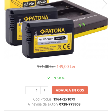
Gripuri
Laptop
POS/Scanere coduri de bare
Scule electrice
Smartwatch
Incarcatoare
Aparate foto
Aspiratoare
171,00 Lei
149,00 Lei
Camere video
Diverse
IN STOC
Scule electrice
tableta
ADAUGA IN COS
Telefoane mobile
Cod Produs:
1964+2x1079
Ai nevoie de ajutor?
0728-779908
Produse de bucatarie kjøk
Accesorii kjøk