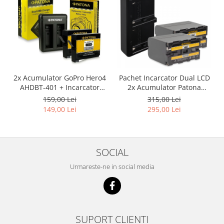
2x Acumulator GoPro Hero4
Pachet Incarcator Dual LCD
AHDBT-401 + Incarcator
2x Acumulator Patona
Dual AHBBP-401
pentru Sony NP-F970
159,00 Lei
315,00 Lei
149,00 Lei
295,00 Lei
SOCIAL
Urmareste-ne in social media
SUPORT CLIENTI