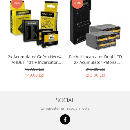
-6%
-6%
2x Acumulator GoPro Hero4
Pachet Incarcator Dual LCD
AHDBT-401 + Incarcator
2x Acumulator Patona
Dual AHBBP-401
pentru Sony NP-F970
159,00 Lei
315,00 Lei
149,00 Lei
295,00 Lei
SOCIAL
Urmareste-ne in social media