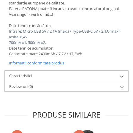
standarde europene de calitate.
Bateria PATONA poate fi incarcata usor cu incarcatorul original.
Vezi singur - vei fi uimit...!
Date tehnice încărcător:
Intrare: Micro USB 5V / 2,1A (max.) / Type-USB-C 5V / 2,1A (max.)
Ieșire: 8,4V
700mA x1, 500mA x2.
Date tehnice acumulator:
Capacitate mare 2400mAh / 7,2V / 17,3Wh.
Informatii conformitate produs
Caracteristici
Review-uri
(0)
PRODUSE SIMILARE