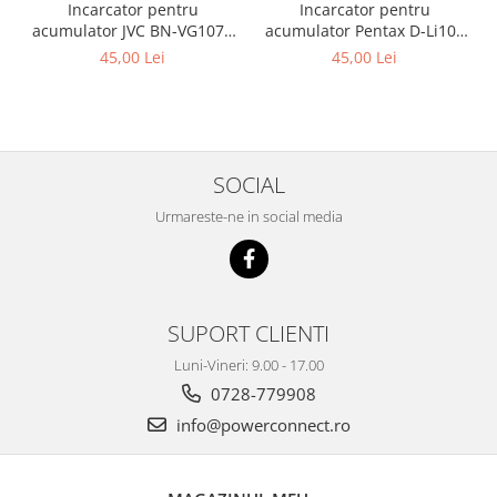
Incarcator pentru
Incarcator pentru
acumulator JVC BN-VG107e
acumulator Pentax D-Li109
Patona
Patona
45,00 Lei
45,00 Lei
SOCIAL
Urmareste-ne in social media
SUPORT CLIENTI
Luni-Vineri: 9.00 - 17.00
0728-779908
info@powerconnect.ro