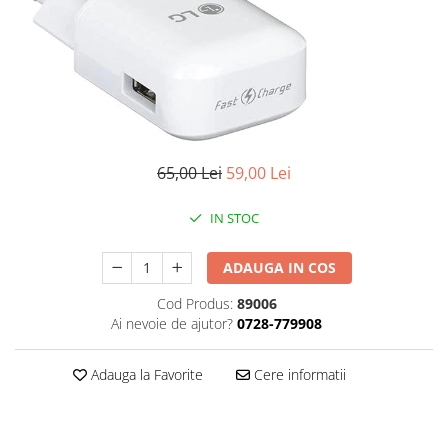
Gripuri
Laptop
POS/Scanere coduri de bare
Scule electrice
Smartwatch
65,00 Lei
59,00 Lei
Incarcatoare
Aparate foto
IN STOC
Aspiratoare
Camere video
ADAUGA IN COS
Diverse
Cod Produs:
89006
Ai nevoie de ajutor?
0728-779908
Scule electrice
tableta
Adauga la Favorite
Cere informatii
Telefoane mobile
Produse de bucatarie kjøk
Accesorii kjøk