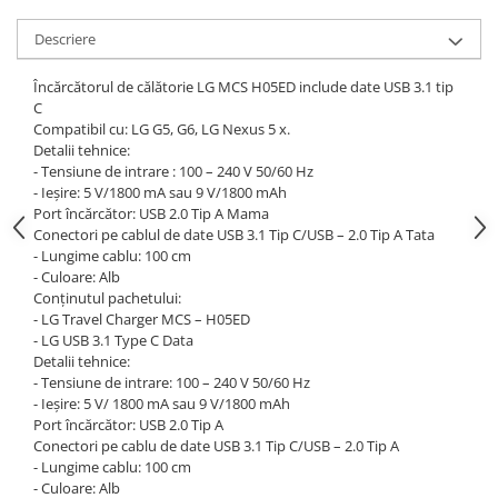
Cutite kjøk
Descriere
Pachete Promo
Încărcătorul de călătorie LG MCS H05ED include date USB 3.1 tip
Incarcatoare & acumulatori
C
Compatibil cu: LG G5, G6, LG Nexus 5 x.
Bec LED
Detalii tehnice:
E14
- Tensiune de intrare : 100 – 240 V 50/60 Hz
- Ieșire: 5 V/1800 mA sau 9 V/1800 mAh
E27
Port încărcător: USB 2.0 Tip A Mama
Blițuri și lumini foto/video
Conectori pe cablul de date USB 3.1 Tip C/USB – 2.0 Tip A Tata
- Lungime cablu: 100 cm
Cablu date
- Culoare: Alb
tableta
Conținutul pachetului:
- LG Travel Charger MCS – H05ED
Telefoane mobile
- LG USB 3.1 Type C Data
Casti
Detalii tehnice:
- Tensiune de intrare: 100 – 240 V 50/60 Hz
Telefoane mobile
- Ieșire: 5 V/ 1800 mA sau 9 V/1800 mAh
Custi aparate foto-video
Port încărcător: USB 2.0 Tip A
Conectori pe cablu de date USB 3.1 Tip C/USB – 2.0 Tip A
Incarcatoare auto
- Lungime cablu: 100 cm
Telefoane mobile
- Culoare: Alb