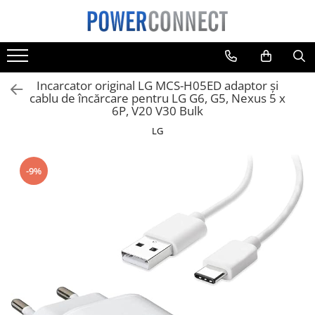
Toate Produsele
Sisteme filtrare apa
Incarcator original LG MCS-H05ED adaptor și
Sisteme filtrare apa
cablu de încărcare pentru LG G6, G5, Nexus 5 x
6P, V20 V30 Bulk
Accesorii
LG
Acumulatori
Aparate foto
-9%
Camere video
Telefoane mobile
Aspiratoare
Diverse
Adaptoare
Boxe portabile
Console