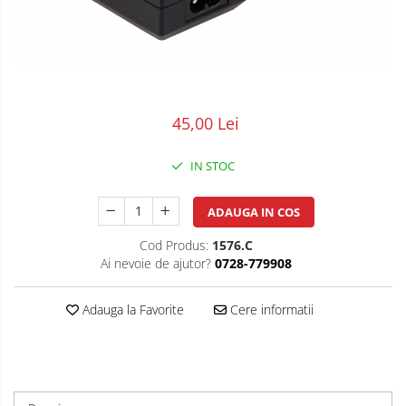
POS/Scanere coduri de bare
Scule electrice
Smartwatch
45,00 Lei
IN STOC
ADAUGA IN COS
Cod Produs:
1576.C
Ai nevoie de ajutor?
0728-779908
Adauga la Favorite
Cere informatii