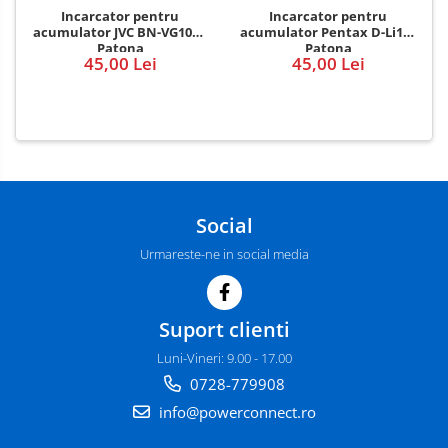
Incarcator pentru
Incarcator pentru
acumulator JVC BN-VG107e
acumulator Pentax D-Li109
Patona
Patona
45,00 Lei
45,00 Lei
Social
Urmareste-ne in social media
Suport clienti
Luni-Vineri: 9.00 - 17.00
0728-779908
info@powerconnect.ro