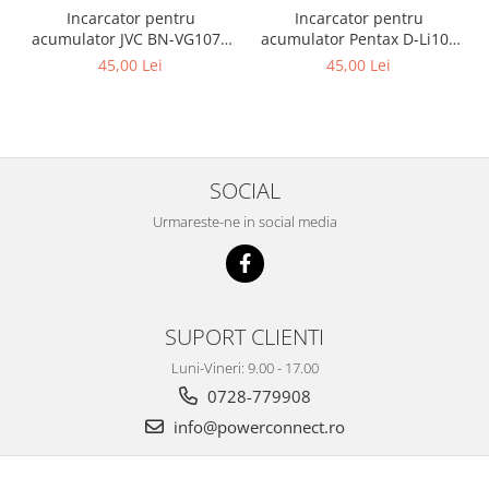
Incarcator pentru
Incarcator pentru
acumulator JVC BN-VG107e
acumulator Pentax D-Li109
Patona
Patona
45,00 Lei
45,00 Lei
SOCIAL
Urmareste-ne in social media
SUPORT CLIENTI
Luni-Vineri: 9.00 - 17.00
0728-779908
info@powerconnect.ro