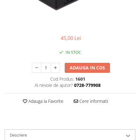
Gripuri
Laptop
POS/Scanere coduri de bare
Scule electrice
45,00 Lei
Smartwatch
IN STOC
Incarcatoare
Aparate foto
ADAUGA IN COS
Aspiratoare
Cod Produs:
1601
Camere video
Ai nevoie de ajutor?
0728-779908
Diverse
Adauga la Favorite
Cere informatii
Scule electrice
tableta
Telefoane mobile
Produse de bucatarie kjøk
Descriere
Accesorii kjøk