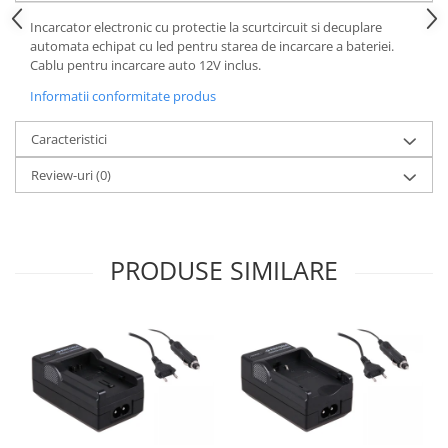
Incarcator electronic cu protectie la scurtcircuit si decuplare
Cutite kjøk
automata echipat cu led pentru starea de incarcare a bateriei.
Pachete Promo
Cablu pentru incarcare auto 12V inclus.
Incarcatoare & acumulatori
Informatii conformitate produs
Bec LED
Caracteristici
E14
E27
Review-uri
(0)
Blițuri și lumini foto/video
Cablu date
tableta
PRODUSE SIMILARE
Telefoane mobile
Casti
Telefoane mobile
Custi aparate foto-video
Incarcatoare auto
Telefoane mobile