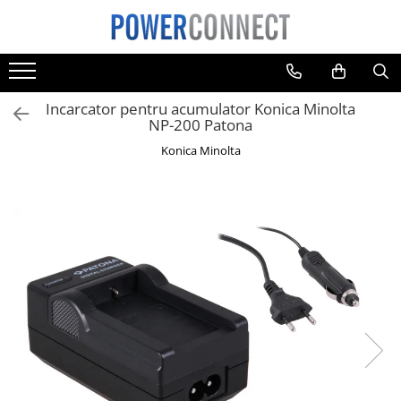
Toate Produsele
Sisteme filtrare apa
Incarcator pentru acumulator Konica Minolta
Sisteme filtrare apa
NP-200 Patona
Accesorii
Konica Minolta
Acumulatori
Aparate foto
Camere video
Telefoane mobile
Aspiratoare
Diverse
Adaptoare
Boxe portabile
Console