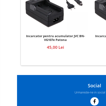
E14
E27
tableta
Telefoane mobile
Telefoane mobile
Incarcator pentru acumulator JVC BN-
Incarc
VG107e Patona
Telefoane mobile
45,00 Lei
Social
Urmareste-ne in social