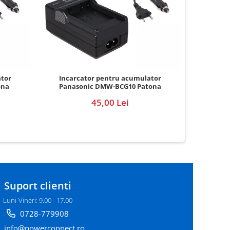
Incar
ator
Incarcator pentru acumulator
Pana
ona
Panasonic DMW-BCG10 Patona
45,00 Lei
Suport clienti
Luni-Vineri: 9.00 - 17.00
0728-779908
info@powerconnect.ro