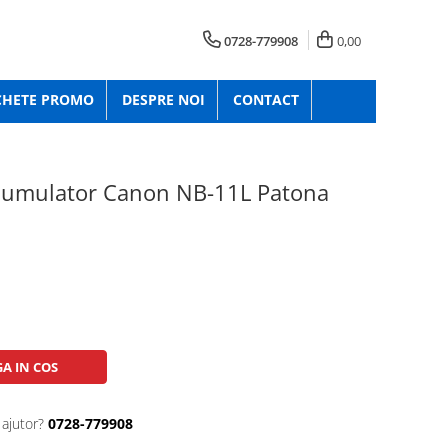
0728-779908
0,00
CHETE PROMO
DESPRE NOI
CONTACT
acumulator Canon NB-11L Patona
A IN COS
 ajutor?
0728-779908