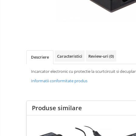
aparate
Laptop
foto-
Incarcatoare
video
POS/Scanere coduri de bare
auto
Scule electrice
Smartwatch
Aparate foto
Aspiratoare
Caracteristici
Review-uri
(0)
Descriere
Camere video
Incarcator electronic cu protectie la scurtcircuit si decupl
Diverse
Informatii conformitate produs
Scule electrice
tableta
Telefoane mobile
Produse similare
Accesorii kjøk
Cutite kjøk
Incarcatoare & acumulatori