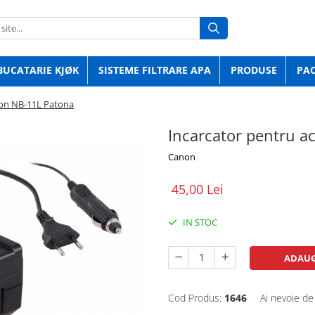
BUCATARIE KJØK
SISTEME FILTRARE APA
PRODUSE
PA
non NB-11L Patona
Incarcator pentru 
Canon
45,00 Lei
IN STOC
ADAUG
Cod Produs:
1646
Ai nevoie de