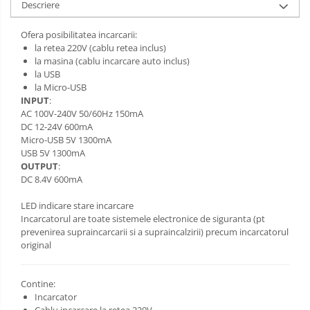
Descriere
Ofera posibilitatea incarcarii:
la retea 220V (cablu retea inclus)
la masina (cablu incarcare auto inclus)
la USB
la Micro-USB
INPUT
:
AC 100V-240V 50/60Hz 150mA
DC 12-24V 600mA
Micro-USB 5V 1300mA
USB 5V 1300mA
OUTPUT
:
DC 8.4V 600mA
LED indicare stare incarcare
Incarcatorul are toate sistemele electronice de siguranta (pt
prevenirea supraincarcarii si a supraincalzirii) precum incarcatorul
original
Contine:
Incarcator
Cablu incarcare la retea 220V