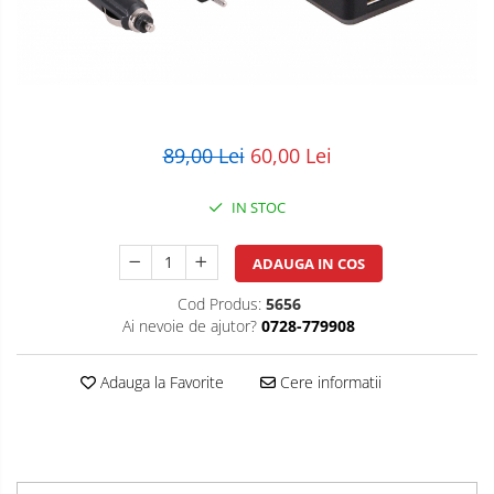
POS/Scanere coduri de bare
Scule electrice
Smartwatch
89,00 Lei
60,00 Lei
IN STOC
ADAUGA IN COS
Cod Produs:
5656
Ai nevoie de ajutor?
0728-779908
Adauga la Favorite
Cere informatii