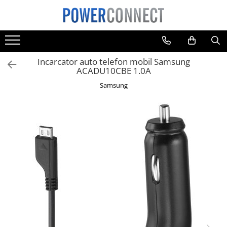
Toate Produsele
Sisteme filtrare apa
Incarcator auto telefon mobil Samsung
Sisteme filtrare apa
ACADU10CBE 1.0A
Accesorii
Samsung
Acumulatori
Aparate foto
Camere video
Telefoane mobile
Aspiratoare
Diverse
Adaptoare
Boxe portabile
Console