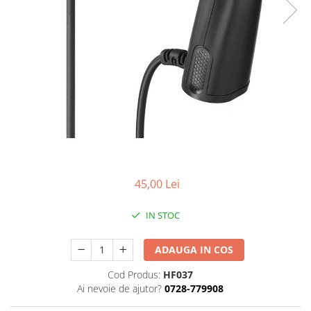
Gripuri
Laptop
POS/Scanere coduri de bare
Scule electrice
Smartwatch
Incarcatoare
Aparate foto
Aspiratoare
45,00 Lei
Camere video
Diverse
IN STOC
Scule electrice
tableta
ADAUGA IN COS
Telefoane mobile
Cod Produs:
HF037
Ai nevoie de ajutor?
0728-779908
Produse de bucatarie kjøk
Accesorii kjøk