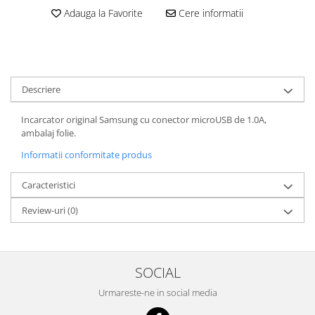
Adauga la Favorite
Cere informatii
Cutite kjøk
Pachete Promo
Incarcatoare & acumulatori
Bec LED
Descriere
E14
Incarcator original Samsung cu conector microUSB de 1.0A,
E27
ambalaj folie.
Blițuri și lumini foto/video
Informatii conformitate produs
Cablu date
tableta
Caracteristici
Telefoane mobile
Review-uri
(0)
Casti
Telefoane mobile
Custi aparate foto-video
SOCIAL
Incarcatoare auto
Urmareste-ne in social media
Telefoane mobile