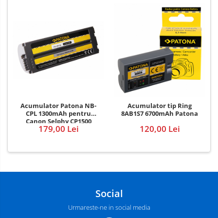
Acumulator Patona NB-
Acumulator tip Ring
CPL 1300mAh pentru
8AB1S7 6700mAh Patona
Canon Selphy CP1500
179,00 Lei
120,00 Lei
Selphy CP1300 Selphy
CP1200
Social
Urmareste-ne in social media