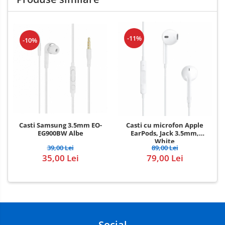
-11%
-10%
Casti Samsung 3.5mm EO-
Casti cu microfon Apple
EG900BW Albe
EarPods, Jack 3.5mm,
White
39,00 Lei
89,00 Lei
35,00 Lei
79,00 Lei
Social