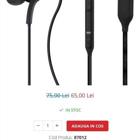
POS/Scanere coduri de bare
Scule electrice
Smartwatch
75,00 Lei
65,00 Lei
IN STOC
ADAUGA IN COS
Cod Produs:
87012