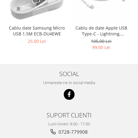
Cablu date Samsung Micro
Cablu de date Apple USB
USB 1.5M ECB-DU4EWE
Type-C - Lightning,
MKQ42AM/A, 2m - White,
25,00 Lei
105,00 Lei
Blister Apple
99,00 Lei
SOCIAL
Urmareste-ne in social media
SUPORT CLIENTI
Luni-Vineri: 9.00 - 17.00
0728-779908