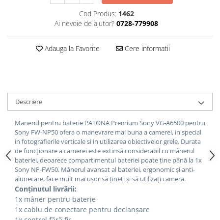
Cod Produs:
1462
Cutite kjøk
Ai nevoie de ajutor?
0728-779908
Pachete Promo
Incarcatoare & acumulatori
Adauga la Favorite
Cere informatii
Bec LED
E14
E27
Blițuri și lumini foto/video
Descriere
Cablu date
Manerul pentru baterie PATONA Premium Sony VG-A6500 pentru
tableta
Sony FW-NP50 ofera o manevrare mai buna a camerei, in special
Telefoane mobile
in fotografierile verticale si in utilizarea obiectivelor grele.
Durata
de funcționare a camerei este extinsă considerabil cu mânerul
Casti
bateriei, deoarece compartimentul bateriei poate ține până la 1x
Telefoane mobile
Sony NP-FW50. Mânerul avansat al bateriei, ergonomic și anti-
alunecare, face mult mai ușor să țineți și să utilizați camera.
Custi aparate foto-video
Conținutul livrării:
Incarcatoare auto
1x mâner pentru baterie
1x cablu de conectare pentru declanșare
Telefoane mobile
1x control fără fir