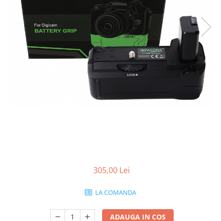
Gripuri
Laptop
POS/Scanere coduri de bare
Scule electrice
Smartwatch
Incarcatoare
Aparate foto
Aspiratoare
Camere video
Diverse
Scule electrice
305,00 Lei
tableta
Telefoane mobile
LA COMANDA
Produse de bucatarie kjøk
ADAUGA IN COS
Accesorii kjøk