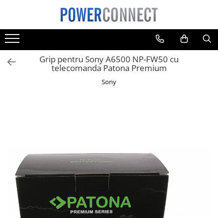
Toate Produsele
Sisteme filtrare apa
Grip pentru Sony A6500 NP-FW50 cu
Sisteme filtrare apa
telecomanda Patona Premium
Accesorii
Sony
Acumulatori
Aparate foto
Camere video
Telefoane mobile
Aspiratoare
Diverse
Adaptoare
Boxe portabile
Console