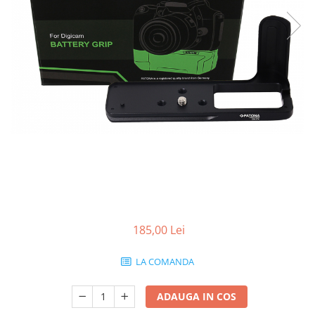
Gripuri
Laptop
POS/Scanere coduri de bare
Scule electrice
Smartwatch
Incarcatoare
Aparate foto
Aspiratoare
Camere video
Diverse
185,00 Lei
Scule electrice
tableta
LA COMANDA
Telefoane mobile
Produse de bucatarie kjøk
ADAUGA IN COS
Accesorii kjøk