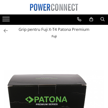
Toate Produsele
Sisteme filtrare apa
Grip pentru Fuji X-T4 Patona Premium
Sisteme filtrare apa
Fuji
Accesorii
Acumulatori
Aparate foto
Camere video
Telefoane mobile
Aspiratoare
Diverse
Adaptoare
Boxe portabile
Console