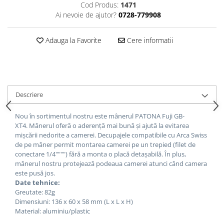
Cod Produs:
1471
Cutite kjøk
Ai nevoie de ajutor?
0728-779908
Pachete Promo
Adauga la Favorite
Cere informatii
Incarcatoare & acumulatori
Bec LED
E14
E27
Descriere
Blițuri și lumini foto/video
Cablu date
Nou în sortimentul nostru este mânerul PATONA Fuji GB-
XT4.
Mânerul oferă o aderență mai bună și ajută la evitarea
tableta
mișcării nedorite a camerei.
Decupajele compatibile cu Arca Swiss
Telefoane mobile
de pe mâner permit montarea camerei pe un trepied (filet de
conectare 1/4"""") fără a monta o placă detașabilă. În plus,
Casti
mânerul nostru protejează podeaua camerei atunci când camera
Telefoane mobile
este pusă jos.
Date tehnice:
Custi aparate foto-video
Greutate: 82g
Incarcatoare auto
Dimensiuni: 136 x 60 x 58 mm (L x L x H)
Material: aluminiu/plastic
Telefoane mobile