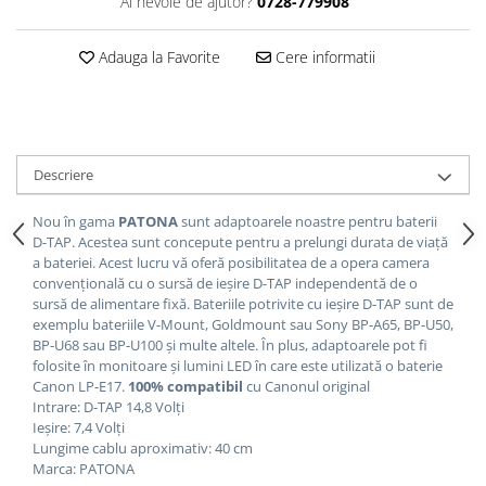
Ai nevoie de ajutor?
0728-779908
Adauga la Favorite
Cere informatii
Descriere
Nou în gama
PATONA
sunt adaptoarele noastre pentru baterii
D-TAP.
Acestea sunt concepute pentru a prelungi durata de viață
a bateriei.
Acest lucru vă oferă posibilitatea de a opera camera
convențională cu o sursă de ieșire D-TAP independentă de o
sursă de alimentare fixă.
Bateriile potrivite cu ieșire D-TAP sunt de
exemplu bateriile V-Mount, Goldmount sau Sony BP-A65, BP-U50,
BP-U68 sau BP-U100 și multe altele.
În plus, adaptoarele pot fi
folosite în monitoare și lumini LED în care este utilizată o baterie
Canon LP-E17.
100% compatibil
cu Canonul original
Intrare: D-TAP 14,8 Volți
Ieșire: 7,4 Volți
Lungime cablu aproximativ: 40 cm
Marca: PATONA