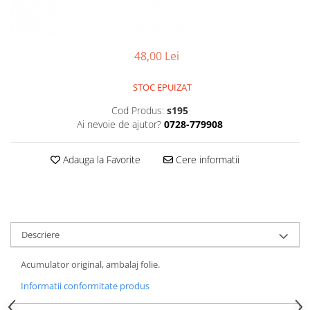
Gripuri
Laptop
48,00 Lei
POS/Scanere coduri de bare
Scule electrice
STOC EPUIZAT
Smartwatch
Cod Produs:
s195
Incarcatoare
Ai nevoie de ajutor?
0728-779908
Aparate foto
Adauga la Favorite
Cere informatii
Aspiratoare
Camere video
Diverse
Scule electrice
Descriere
tableta
Acumulator original, ambalaj folie.
Telefoane mobile
Informatii conformitate produs
Produse de bucatarie kjøk
Accesorii kjøk