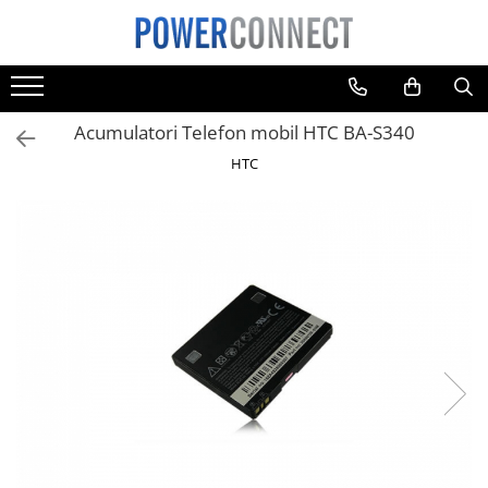
Toate Produsele
Sisteme filtrare apa
Acumulatori Telefon mobil HTC BA-S340
Sisteme filtrare apa
HTC
Accesorii
Acumulatori
Aparate foto
Camere video
Telefoane mobile
Aspiratoare
Diverse
Adaptoare
Boxe portabile
Console