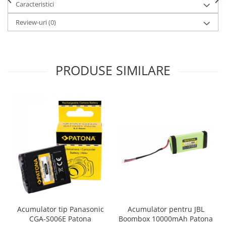
Caracteristici
Cutite kjøk
Review-uri
(0)
Pachete Promo
Incarcatoare & acumulatori
Bec LED
PRODUSE SIMILARE
E14
E27
Blițuri și lumini foto/video
Cablu date
tableta
Telefoane mobile
Casti
Telefoane mobile
Custi aparate foto-video
Incarcatoare auto
Acumulator pentru JBL
Acumulator tip Panasonic
Telefoane mobile
Boombox 10000mAh Patona
CGA-S006E Patona