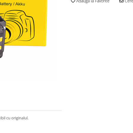
Adauga la Favorite
Cere 
l cu originalul.