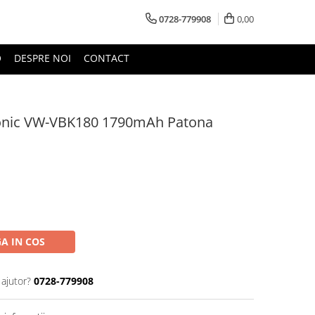
0728-779908
0,00
O
DESPRE NOI
CONTACT
onic VW-VBK180 1790mAh Patona
A IN COS
 ajutor?
0728-779908