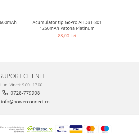
Acumulator tip GoPro AHDBT-801
9 600mAh
Acumulato
1250mAh Patona Platinum
Animal 
83,00 Lei
SUPORT CLIENTI
Luni-Vineri: 9.00 - 17.00
0728-779908
info@powerconnect.ro