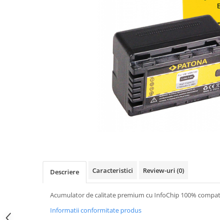
Gripuri
Laptop
POS/Scanere coduri de bare
Scule electrice
Smartwatch
Incarcatoare
Aparate foto
Aspiratoare
Camere video
Diverse
Scule electrice
Caracteristici
Review-uri
(0)
Descriere
tableta
Telefoane mobile
Acumulator de calitate premium cu InfoChip 100% compatibi
Produse de bucatarie kjøk
Informatii conformitate produs
Accesorii kjøk