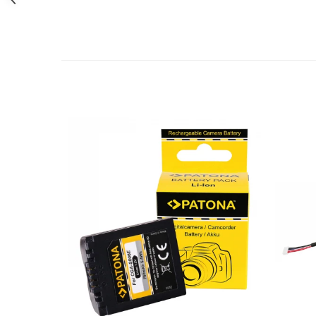
Cutite kjøk
Pachete Promo
Incarcatoare & acumulatori
Bec LED
E14
E27
Blițuri și lumini foto/video
Cablu date
tableta
Telefoane mobile
Casti
Telefoane mobile
Custi aparate foto-video
Incarcatoare auto
Telefoane mobile