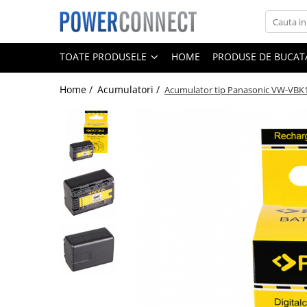
Toate Produsele
TOATE PRODUSELE
HOME
PRODUSE DE BUCATA
Sisteme filtrare apa
Home /
Acumulatori /
Acumulator tip Panasonic VW-VB
Sisteme filtrare apa
Accesorii
Acumulatori
Aparate foto
Camere video
Telefoane mobile
Aspiratoare
Diverse
Adaptoare
Boxe portabile
Console