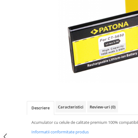
Gripuri
Laptop
POS/Scanere coduri de bare
Scule electrice
Smartwatch
Incarcatoare
Aparate foto
Aspiratoare
Camere video
Diverse
Scule electrice
Caracteristici
Review-uri
(0)
Descriere
tableta
Telefoane mobile
Acumulator cu celule de calitate premium 100% compatibil 
Produse de bucatarie kjøk
Informatii conformitate produs
Accesorii kjøk