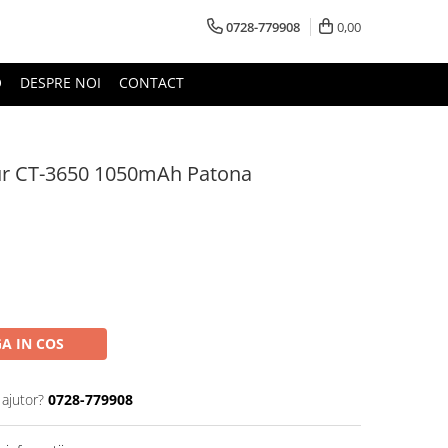
0728-779908
0,00
O
DESPRE NOI
CONTACT
ur CT-3650 1050mAh Patona
A IN COS
 ajutor?
0728-779908