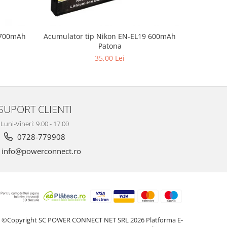
 700mAh
Acumulator tip Nikon EN-EL19 600mAh
Acumul
Patona
125
35,00 Lei
SUPORT CLIENTI
Luni-Vineri: 9.00 - 17.00
0728-779908
info@powerconnect.ro
©Copyright SC POWER CONNECT NET SRL 2026
Platforma E-