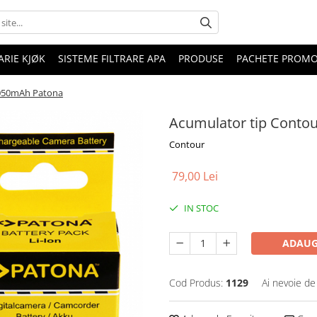
RIE KJØK
SISTEME FILTRARE APA
PRODUSE
PACHETE PROM
1050mAh Patona
Acumulator tip Conto
Contour
79,00 Lei
IN STOC
ADAUG
Cod Produs:
1129
Ai nevoie de