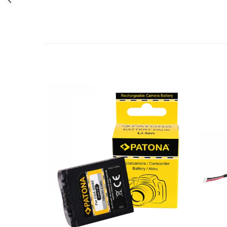
Cutite kjøk
Pachete Promo
Incarcatoare & acumulatori
Bec LED
E14
E27
Blițuri și lumini foto/video
Cablu date
tableta
Telefoane mobile
Casti
Telefoane mobile
Custi aparate foto-video
Incarcatoare auto
Telefoane mobile