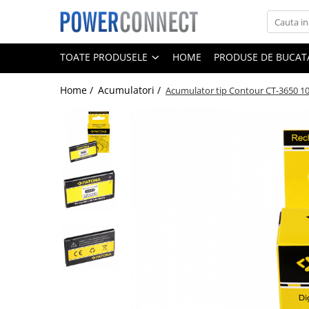
Toate Produsele
TOATE PRODUSELE
HOME
PRODUSE DE BUCATA
Sisteme filtrare apa
Home /
Acumulatori /
Acumulator tip Contour CT-3650 
Sisteme filtrare apa
Accesorii
Acumulatori
Aparate foto
Camere video
Telefoane mobile
Aspiratoare
Diverse
Adaptoare
Boxe portabile
Console