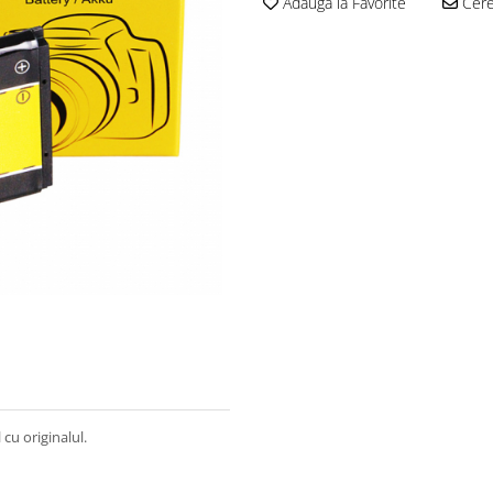
Adauga la Favorite
Cere 
cu originalul.