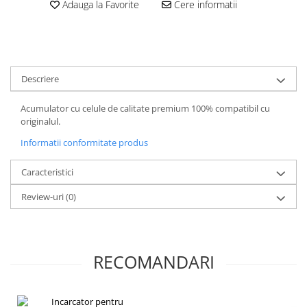
Adauga la Favorite
Cere informatii
Gripuri
Laptop
POS/Scanere coduri de bare
Scule electrice
Descriere
Smartwatch
Acumulator cu celule de calitate premium 100% compatibil cu
Incarcatoare
originalul.
Aparate foto
Informatii conformitate produs
Aspiratoare
Caracteristici
Camere video
Review-uri
(0)
Diverse
Scule electrice
tableta
RECOMANDARI
Telefoane mobile
Produse de bucatarie kjøk
Accesorii kjøk