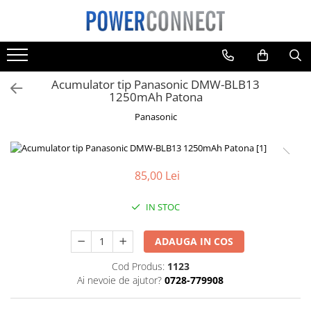
Toate Produsele
Sisteme filtrare apa
Acumulator tip Panasonic DMW-BLB13
Sisteme filtrare apa
1250mAh Patona
Accesorii
Panasonic
Acumulatori
Aparate foto
85,00 Lei
Camere video
Telefoane mobile
IN STOC
Aspiratoare
Diverse
ADAUGA IN COS
Adaptoare
Cod Produs:
1123
Ai nevoie de ajutor?
0728-779908
Boxe portabile
Console