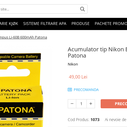
RIE KJØK
SISTEME FILTRARE APA
PRODUSE
PACHETE PROM
ympus Li-60B 600mAh Patona
Acumulator tip Nikon
Patona
Nikon
49,00 Lei
PRECOMANDA
PREC
Cod Produs:
1073
Ai nevoie de