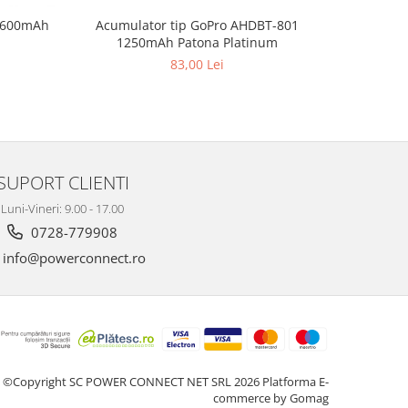
Acumulator tip GoPro AHDBT-801
9 600mAh
Acumulato
1250mAh Patona Platinum
Animal 
83,00 Lei
SUPORT CLIENTI
Luni-Vineri: 9.00 - 17.00
0728-779908
info@powerconnect.ro
©Copyright SC POWER CONNECT NET SRL 2026
Platforma E-
commerce by Gomag