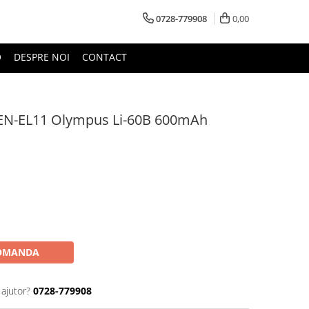
0728-779908
0,00
O
DESPRE NOI
CONTACT
 EN-EL11 Olympus Li-60B 600mAh
OMANDA
 ajutor?
0728-779908