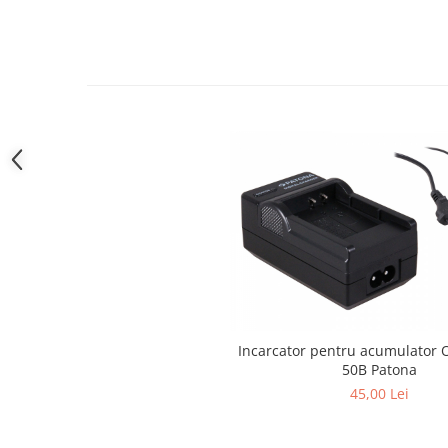
Cutite kjøk
Pachete Promo
Incarcatoare & acumulatori
Bec LED
E14
E27
Blițuri și lumini foto/video
Cablu date
tableta
Telefoane mobile
Casti
Telefoane mobile
Incarcator pentru acumulator 
50B Patona
Custi aparate foto-video
45,00 Lei
Incarcatoare auto
Telefoane mobile