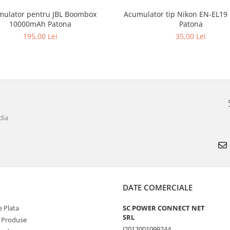
ulator pentru JBL Boombox
Acumulator tip Nikon EN-EL1
10000mAh Patona
Patona
195,00 Lei
35,00 Lei
dia
DATE COMERCIALE
 Plata
SC POWER CONNECT NET
SRL
 Produse
J2012001099244