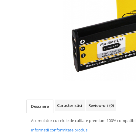
Gripuri
Laptop
POS/Scanere coduri de bare
Scule electrice
Smartwatch
Incarcatoare
Aparate foto
Aspiratoare
Camere video
Diverse
Scule electrice
Caracteristici
Review-uri
(0)
Descriere
tableta
Telefoane mobile
Acumulator cu celule de calitate premium 100% compatibil 
Produse de bucatarie kjøk
Informatii conformitate produs
Accesorii kjøk