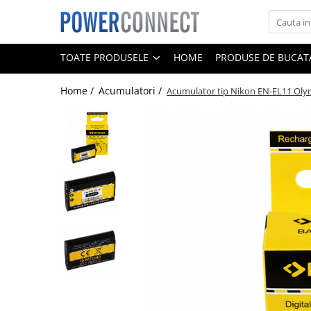
Toate Produsele
TOATE PRODUSELE
HOME
PRODUSE DE BUCATA
Sisteme filtrare apa
Home /
Acumulatori /
Acumulator tip Nikon EN-EL11 Ol
Sisteme filtrare apa
Accesorii
Acumulatori
Aparate foto
Camere video
Telefoane mobile
Aspiratoare
Diverse
Adaptoare
Boxe portabile
Console