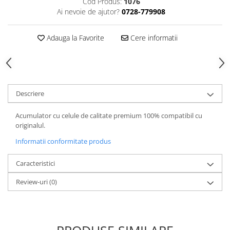
Cod Produs:
1076
Ai nevoie de ajutor?
0728-779908
Cutite kjøk
Pachete Promo
Adauga la Favorite
Cere informatii
Incarcatoare & acumulatori
Bec LED
E14
E27
Descriere
Blițuri și lumini foto/video
Acumulator cu celule de calitate premium 100% compatibil cu
Cablu date
originalul.
tableta
Informatii conformitate produs
Telefoane mobile
Casti
Caracteristici
Telefoane mobile
Review-uri
(0)
Custi aparate foto-video
Incarcatoare auto
Telefoane mobile