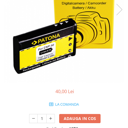
Gripuri
Laptop
POS/Scanere coduri de bare
Scule electrice
Smartwatch
Incarcatoare
Aparate foto
Aspiratoare
Camere video
Diverse
40,00 Lei
Scule electrice
tableta
LA COMANDA
Telefoane mobile
ADAUGA IN COS
Produse de bucatarie kjøk
Accesorii kjøk