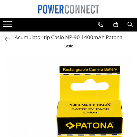
Toate Produsele
Sisteme filtrare apa
Acumulator tip Casio NP-90 1400mAh Patona
Sisteme filtrare apa
Casio
Accesorii
Acumulatori
Aparate foto
Camere video
Telefoane mobile
Aspiratoare
Diverse
Adaptoare
Boxe portabile
Console