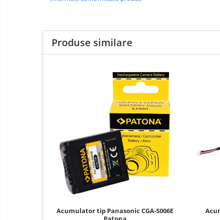
E14
E27
tableta
Produse similare
Telefoane mobile
Telefoane mobile
Telefoane mobile
Acumulator tip Panasonic CGA-S006E
Acum
Patona