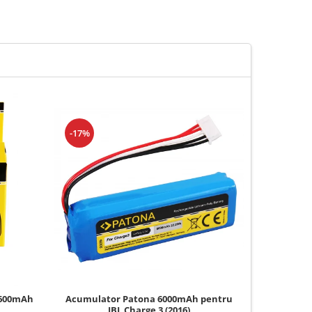
-17%
Acumulator Patona 6000mAh pentru
 600mAh
Acumul
JBL Charge 3 (2016)
125