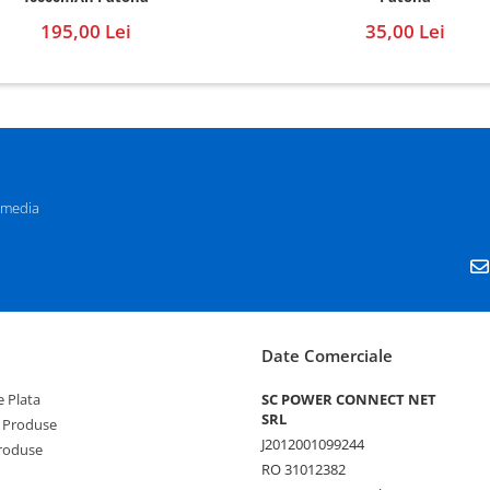
195,00 Lei
35,00 Lei
 media
Date Comerciale
 Plata
SC POWER CONNECT NET
SRL
 Produse
J2012001099244
Produse
RO 31012382