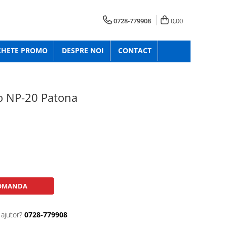
0728-779908
0,00
CHETE PROMO
DESPRE NOI
CONTACT
o NP-20 Patona
OMANDA
 ajutor?
0728-779908