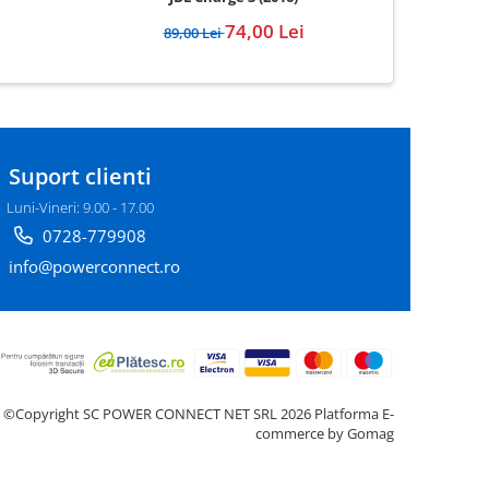
74,00 Lei
89,00 Lei
Suport clienti
Luni-Vineri: 9.00 - 17.00
0728-779908
info@powerconnect.ro
©Copyright SC POWER CONNECT NET SRL 2026
Platforma E-
commerce by Gomag