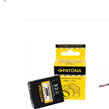
Cutite kjøk
Pachete Promo
Incarcatoare & acumulatori
Bec LED
E14
E27
Blițuri și lumini foto/video
Cablu date
tableta
Telefoane mobile
Casti
Telefoane mobile
Custi aparate foto-video
Incarcatoare auto
Telefoane mobile