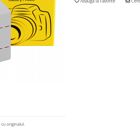
Adauga la Favorite
Cere 
cu originalul.