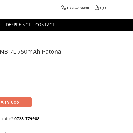
0728-779908
0,00
O
DESPRE NOI
CONTACT
 NB-7L 750mAh Patona
A IN COS
 ajutor?
0728-779908