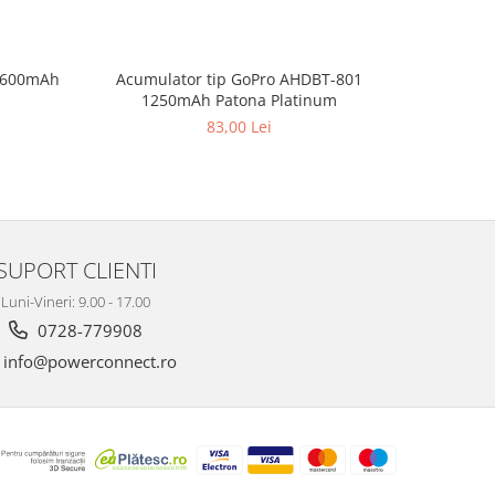
Acumulator tip GoPro AHDBT-801
9 600mAh
Acumulato
1250mAh Patona Platinum
Animal 
83,00 Lei
SUPORT CLIENTI
Luni-Vineri: 9.00 - 17.00
0728-779908
info@powerconnect.ro