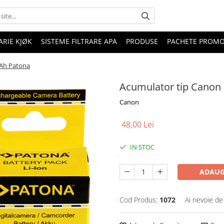
RIE KJØK
SISTEME FILTRARE APA
PRODUSE
PACHETE PROM
Ah Patona
Acumulator tip Canon
Canon
48,00 Lei
IN STOC
ADAUG
Cod Produs:
1072
Ai nevoie de