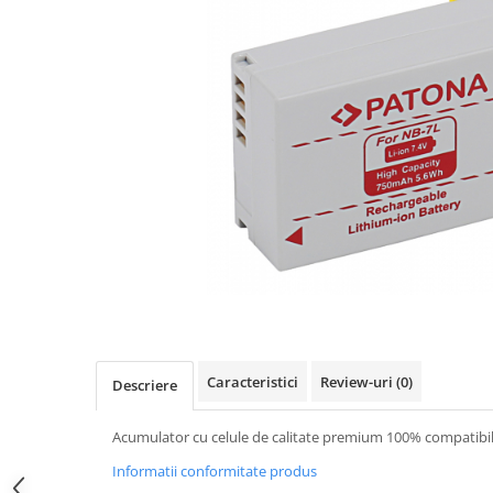
Gripuri
Laptop
POS/Scanere coduri de bare
Scule electrice
Smartwatch
Incarcatoare
Aparate foto
Aspiratoare
Camere video
Diverse
Scule electrice
Caracteristici
Review-uri
(0)
Descriere
tableta
Telefoane mobile
Acumulator cu celule de calitate premium 100% compatibil 
Produse de bucatarie kjøk
Informatii conformitate produs
Accesorii kjøk