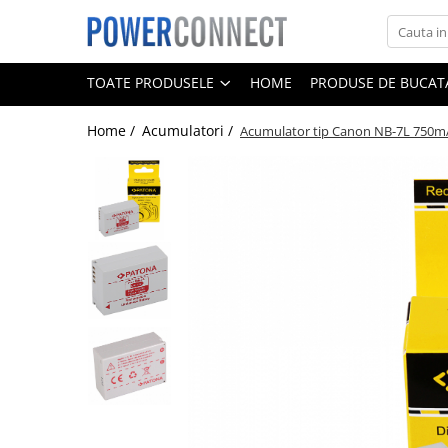
Toate Produsele
TOATE PRODUSELE
HOME
PRODUSE DE BUCATA
Sisteme filtrare apa
Home /
Acumulatori /
Acumulator tip Canon NB-7L 750m
Sisteme filtrare apa
Accesorii
Acumulatori
Aparate foto
Camere video
Telefoane mobile
Aspiratoare
Diverse
Adaptoare
Boxe portabile
Console