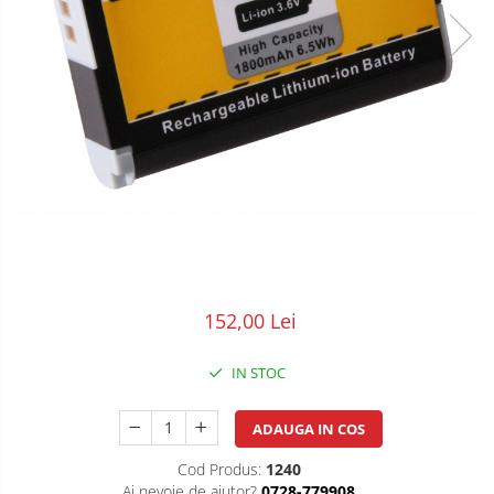
POS/Scanere coduri de bare
Scule electrice
Smartwatch
152,00 Lei
IN STOC
ADAUGA IN COS
Cod Produs:
1240
Ai nevoie de ajutor?
0728-779908