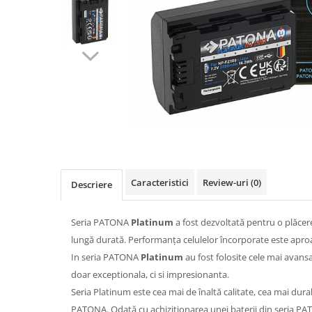
Gripuri
Laptop
POS/Scanere coduri de bare
Scule electrice
Smartwatch
Incarcatoare
Aparate foto
Aspiratoare
Caracteristici
Review-uri
(0)
Camere video
Descriere
Diverse
Seria PATONA
Platinum
a fost dezvoltată pentru o plăcer
Scule electrice
lungă durată.
Performanța celulelor încorporate este aproa
tableta
In seria PATONA
Platinum
au fost folosite cele mai avansa
Telefoane mobile
doar exceptionala, ci si impresionanta.
Produse de bucatarie kjøk
Seria Platinum este cea mai de înaltă calitate, cea mai durab
PATONA.
Odată cu achiziționarea unei baterii din seria 
Accesorii kjøk