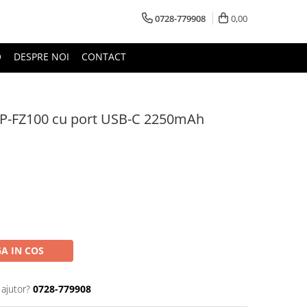
0728-779908
0,00
O
DESPRE NOI
CONTACT
NP-FZ100 cu port USB-C 2250mAh
A IN COS
 ajutor?
0728-779908