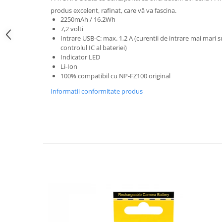
produs excelent, rafinat, care vă va fascina.
Cutite kjøk
2250mAh / 16.2Wh
7,2 volti
Pachete Promo
Intrare USB-C: max. 1,2 A (curentii de intrare mai mari
Incarcatoare & acumulatori
controlul IC al bateriei)
Indicator LED
Bec LED
Li-Ion
E14
100% compatibil cu NP-FZ100 original
E27
Informatii conformitate produs
Blițuri și lumini foto/video
Cablu date
tableta
Telefoane mobile
Casti
Telefoane mobile
Custi aparate foto-video
Incarcatoare auto
Telefoane mobile