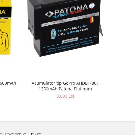
Acumulator tip GoPro AHDBT-801
9 600mAh
Acumulato
1250mAh Patona Platinum
Animal 
83,00 Lei
SUPORT CLIENTI