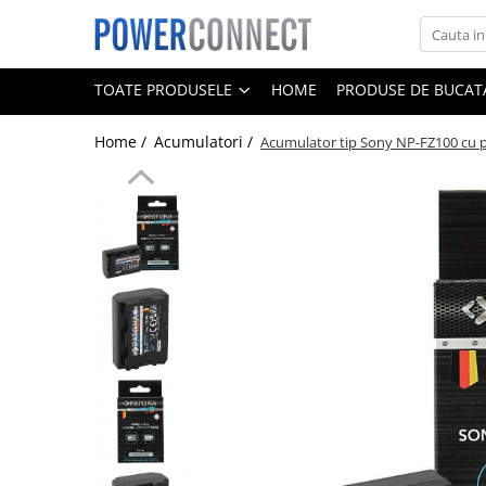
Toate Produsele
TOATE PRODUSELE
HOME
PRODUSE DE BUCATA
Sisteme filtrare apa
Home /
Acumulatori /
Acumulator tip Sony NP-FZ100 cu 
Sisteme filtrare apa
Accesorii
Acumulatori
Aparate foto
Camere video
Telefoane mobile
Aspiratoare
Diverse
Adaptoare
Boxe portabile
Console