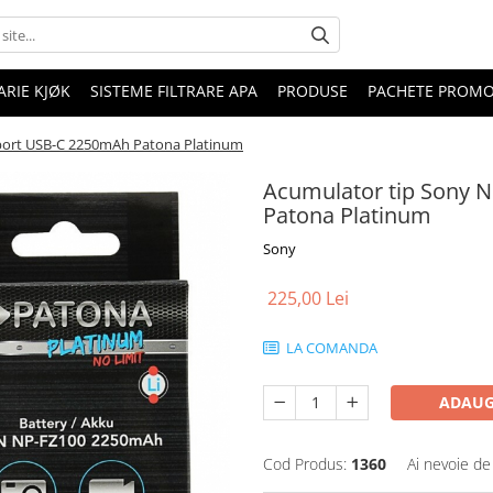
RIE KJØK
SISTEME FILTRARE APA
PRODUSE
PACHETE PROM
port USB-C 2250mAh Patona Platinum
Acumulator tip Sony 
Patona Platinum
Sony
225,00 Lei
LA COMANDA
ADAUG
Cod Produs:
1360
Ai nevoie de