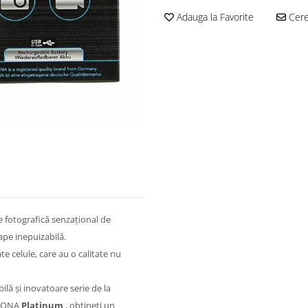
Adauga la Favorite
Cere 
e fotografică senzațional de
pe inepuizabilă.
te celule, care au o calitate nu
ilă și inovatoare serie de la
PATONA
Platinum
, obțineți un