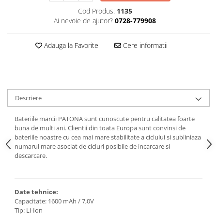
Cod Produs:
1135
Cutite kjøk
Ai nevoie de ajutor?
0728-779908
Pachete Promo
Incarcatoare & acumulatori
Adauga la Favorite
Cere informatii
Bec LED
E14
E27
Descriere
Blițuri și lumini foto/video
Cablu date
Bateriile marcii PATONA sunt cunoscute pentru calitatea foarte
tableta
buna de multi ani. Clientii din toata Europa sunt convinsi de
bateriile noastre cu cea mai mare stabilitate a ciclului si subliniaza
Telefoane mobile
numarul mare asociat de cicluri posibile de incarcare si
Casti
descarcare.
Telefoane mobile
Custi aparate foto-video
Date tehnice:
Incarcatoare auto
Capacitate: 1600 mAh / 7,0V
Telefoane mobile
Tip: Li-Ion