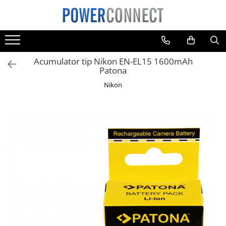
Toate Produsele
Sisteme filtrare apa
Acumulator tip Nikon EN-EL15 1600mAh
Sisteme filtrare apa
Patona
Accesorii
Nikon
Acumulatori
Aparate foto
Camere video
Telefoane mobile
Aspiratoare
Diverse
Adaptoare
Boxe portabile
Console