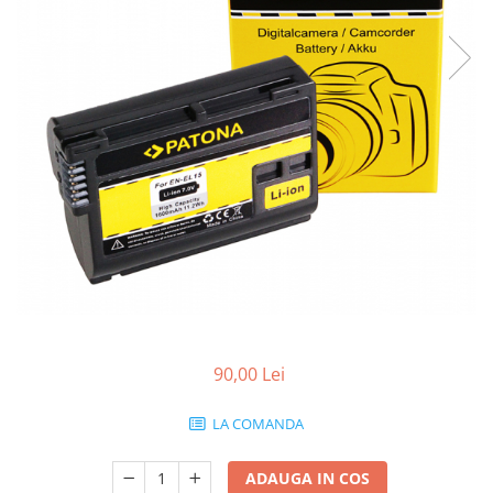
Gripuri
Laptop
POS/Scanere coduri de bare
Scule electrice
Smartwatch
Incarcatoare
Aparate foto
Aspiratoare
Camere video
Diverse
Scule electrice
90,00 Lei
tableta
LA COMANDA
Telefoane mobile
Produse de bucatarie kjøk
ADAUGA IN COS
Accesorii kjøk