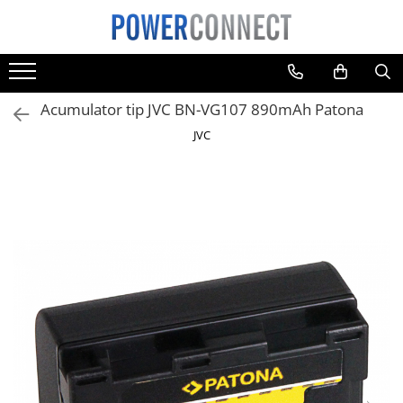
Toate Produsele
Sisteme filtrare apa
Acumulator tip JVC BN-VG107 890mAh Patona
Sisteme filtrare apa
JVC
Accesorii
Acumulatori
Aparate foto
Camere video
Telefoane mobile
Aspiratoare
Diverse
Adaptoare
Boxe portabile
Console