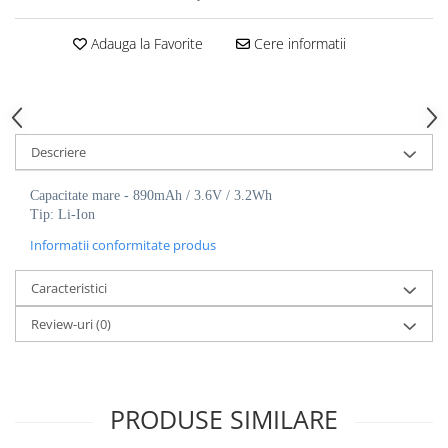
Cutite kjøk
Adauga la Favorite
Cere informatii
Pachete Promo
Incarcatoare & acumulatori
Bec LED
E14
Descriere
E27
Capacitate mare - 890mAh / 3.6V / 3.2Wh
Blițuri și lumini foto/video
Tip: Li-Ion
Cablu date
Informatii conformitate produs
tableta
Telefoane mobile
Caracteristici
Casti
Review-uri
(0)
Telefoane mobile
Custi aparate foto-video
Incarcatoare auto
PRODUSE SIMILARE
Telefoane mobile