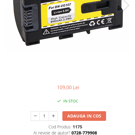
Gripuri
Laptop
POS/Scanere coduri de bare
Scule electrice
Smartwatch
Incarcatoare
Aparate foto
Aspiratoare
Camere video
109,00 Lei
Diverse
Scule electrice
IN STOC
tableta
ADAUGA IN COS
Telefoane mobile
Produse de bucatarie kjøk
Cod Produs:
1175
Ai nevoie de ajutor?
0728-779908
Accesorii kjøk