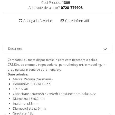
Cod Produs:
1309
Ai nevoie de ajutor?
0728-779908
Adauga la Favorite
Cere informatii
Descriere
Compatibil cu toate dispozitivele in care este necesara o celula
CR123A, de exemplu in gospodarie, pentru hobby-uri, in modeling, in
gradina sau in zona de agrement, etc.
Date tehnice:
Marca: Patona (Germania)
Denumire: CR123A Li-Ion
Tip: 16340
Capacitate : 700mAh / 2.59Wh Tensiune nominala: 3.7V
Diametru: 16±0.2mm
Inaltime: ≤33mm
Diametrul stalp: 6mm
Greutate: 18g