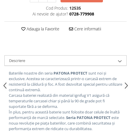
Cod Produs:
12535
Ai nevoie de ajutor?
0728-779908
Adauga la Favorite
Cere informatii
Descriere
Bateriile noastre din seria
PATONA PROTECT
sunt noi și
exclusive.
Acestea se caracterizează printr-o carcasă extrem de
rezistentă la căldură și foc.
A fost dezvoltat special pentru utilizare
continuă extremă.
Carcasa bateriei realizată din material ignifug V1 asigură că
temperaturile carcasei chiar și până la 90 de grade pot fi
suportate fără a se deforma.
În plus, pentru această baterie sunt folosite doar celule de înaltă
performanță de marcă selectate.
Seria PATONA PROTECT
este
noua revoluție pe piața bateriilor, care combină securitatea și
performanța extrem de ridicate cu durabilitatea.