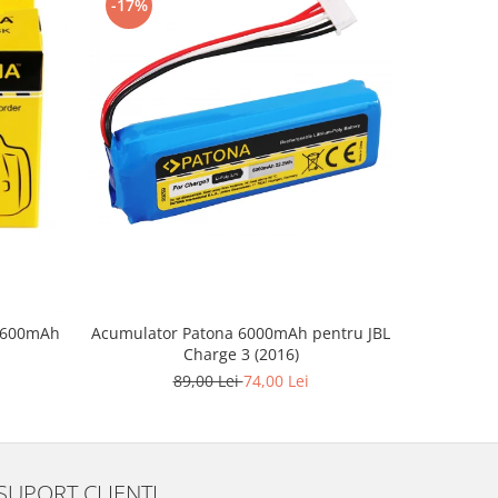
-17%
9 600mAh
Acumulator Patona 6000mAh pentru JBL
Acumul
Charge 3 (2016)
125
89,00 Lei
74,00 Lei
SUPORT CLIENTI