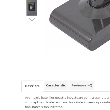
Gripuri
Laptop
POS/Scanere coduri de bare
Scule electrice
Smartwatch
Incarcatoare
Aparate foto
Aspiratoare
Camere video
Diverse
Scule electrice
Caracteristici
Review-uri
(0)
Descriere
tableta
Telefoane mobile
Avantajele bateriilor noastre inovatoare pentru aspiratoar
✓ Îndeplinesc toate cerințele de calitate în ceea ce priveșt
Produse de bucatarie kjøk
fiabilitatea și flexibilitatea.
Accesorii kjøk