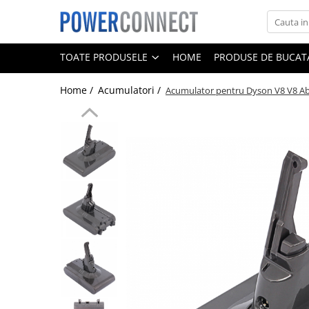
Toate Produsele
TOATE PRODUSELE
HOME
PRODUSE DE BUCATA
Sisteme filtrare apa
Home /
Acumulatori /
Acumulator pentru Dyson V8 V8 Ab
Sisteme filtrare apa
Accesorii
Acumulatori
Aparate foto
Camere video
Telefoane mobile
Aspiratoare
Diverse
Adaptoare
Boxe portabile
Console