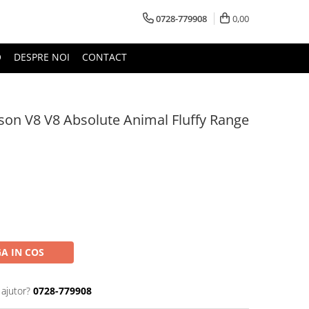
0728-779908
0,00
O
DESPRE NOI
CONTACT
on V8 V8 Absolute Animal Fluffy Range
A IN COS
 ajutor?
0728-779908