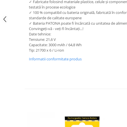
✓ Fabricate folosind materiale plastice, celule și component
testată în procese ecologice
Cutite kjøk
✓ 100 % compatibil cu bateria originală, fabricată în confor
Pachete Promo
standarde de calitate europene
✓ Bateria PATONA poate fi încărcată cu unitatea de alimen
Incarcatoare & acumulatori
Convingeți-vă - veți fi încântați...!
Bec LED
Date tehnice:
Tensiune: 21,6 V
E14
Capacitate: 3000 mAh / 64,8 Wh
E27
Tip: 21700 x 6 / Li-Ion
Blițuri și lumini foto/video
Informatii conformitate produs
Cablu date
tableta
Telefoane mobile
Casti
Telefoane mobile
Custi aparate foto-video
Incarcatoare auto
Telefoane mobile