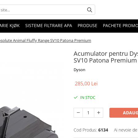
RIE KJØK
SISTEME FILTRARE APA
PRODUSE
PACHETE PROM
solute Animal Fluffy Range SV10 Patona Premium
Acumulator pentru Dys
SV10 Patona Premium
Dyson
285,00 Lei
IN STOC
ADAUG
Cod Produs:
6134
Ai nevoie de